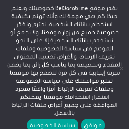
يقدر موقع Bel3arabi.me خصوصيتك ويعلم
شروط الاستخدام
جيدًا كم هي مهمة لك وأنك تهتم بكيفية
استخدام بياناتك الشخصية. نحترم ونقدّر
خصوصية جميع من زوار موقعنا، ولا نجمع أو
سياسة الخصوصية
نستخدم بياناتك الشخصية إلا على النحو
الموضح في سياسة الخصوصية وملفات
عن بالعربي
تعريف الارتباط، ولأغراض تحسين المحتوى
المقدم وتخصيصه بما يناسب كل زائر، بما يضمن
تجربة إيجابية في كل مرة تتصفح بها موقعنا.
تعتبر موافقتك على سياسة الخصوصية
وملفات تعريف الارتباط أمرًا واقعًا بمجرد
استمرار استخدامك موقعنا. يمكنكم
يمنع نسخ أو إعادة استخدام المواد المنشورة على
الموافقة على جميع أغراض ملفات الارتباط
موقعنا تحت طائلة المسؤولية، إن أي استخدام أو إعادة
نشر أو إجتزاء بدون اذن خطي مسبق يعد انتهاكاُ لشروط
بالأسفل.
الإستخدام المعرفة بوضوح في موقعنا. © bel3arabi.me
موافق
سياسة الخصوصية
جميع الحقوق محفوظة