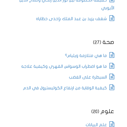
حقيقة الخصومة بين نور الدين زنكي وصلاح الدين
الأيوبي
شغف يزيد بن عبد الملك بإحدى حظاياه
صحة
(27)
ما هي متلازمة ويليام؟
ما هو اضطراب الوسواس القهري وكيفية علاجه
السيطرة على الغضب
كيفية الوقاية من ارتفاع الكوليسترول في الدم
علوم
(20)
علم البيانات