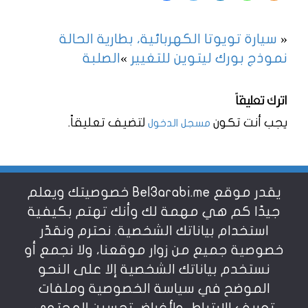
«
سيارة تويوتا الكهربائية، بطارية الحالة
نموذج بورك ليتوين للتغيير
»
الصلبة
اترك تعليقاً
يجب أنت تكون
لتضيف تعليقاً.
مسجل الدخول
يقدر موقع Bel3arabi.me خصوصيتك ويعلم
شروط الاستخدام
جيدًا كم هي مهمة لك وأنك تهتم بكيفية
استخدام بياناتك الشخصية. نحترم ونقدّر
خصوصية جميع من زوار موقعنا، ولا نجمع أو
سياسة الخصوصية
نستخدم بياناتك الشخصية إلا على النحو
الموضح في سياسة الخصوصية وملفات
عن بالعربي
تعريف الارتباط، ولأغراض تحسين المحتوى