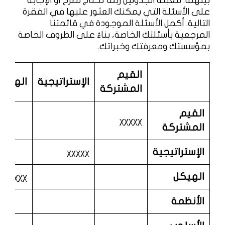
بينهما. لتعبئة الجدولين ربما تحتاج لطرح أو الإجابة
على الأسئلة التي يمكنك العثور عليها في الفقرة
التالية. أكمل الأسئلة الموجودة في قائمتنا
المرجعية بأسئلتك الخاصة، بناءً على الظروف الخاصة
بمؤسستك ومعرفتك وخبراتك.
القيم
الإستراتيجية
الهيكل
المشتركة
القيم
χχχχχ
المشتركة
الإستراتيجية
χχχχχ
الهيكل
χχχχχ
الأنظمة