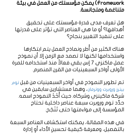
Framework) يمكن مؤسستك من العمل في بيئة
متناغمة ومتجانسة.
هل تعرف مدى قدرة مؤسستك على تحقيق
أهدافها؟ أو ما هي العناصر التي تؤثر على قدرتها
على تنفيذ التغيير بنجاح؟
هناك الكثير من أُطر ونماذج العمل يتم ابتكارها
واستخدامها لكنها لا تصمد مع الزمن إلا أن نموذج
عمل ماكنزي 7 إس بقي فعالاً منذ استخدامه للمرة
الأولى أواخر السبعينيات من القرن المنصرم.
تم تطوير النموذج في أواخر السبعينيات من قبل
توم
، وهما مستشارين سابقين في
بيترز وروبرت ووترمان
شركة ماكينزي وشركاه. حيث أَخَذَ النموذج اسمه.
حدَّد توم وروبرت سبعة عناصر داخلية تحتاج
المؤسسة إلى مواءمتها حتى تَنْجَح.
في هذه المقالة، يمكنك استكشاف العناصر السبعة
بالتفصيل، ومعرفة كيفية تحسين الأداء أو إدارة