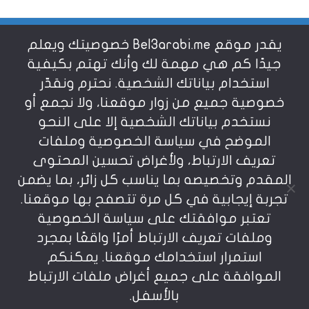
يقدر موقع Bel3arabi.me خصوصيتك ويعلم
شروط الاستخدام
جيدًا كم هي مهمة لك وأنك تهتم بكيفية
استخدام بياناتك الشخصية. نحترم ونقدّر
خصوصية جميع من زوار موقعنا، ولا نجمع أو
سياسة الخصوصية
نستخدم بياناتك الشخصية إلا على النحو
الموضح في سياسة الخصوصية وملفات
عن بالعربي
تعريف الارتباط، ولأغراض تحسين المحتوى
المقدم وتخصيصه بما يناسب كل زائر، بما يضمن
تجربة إيجابية في كل مرة تتصفح بها موقعنا.
تعتبر موافقتك على سياسة الخصوصية
وملفات تعريف الارتباط أمرًا واقعًا بمجرد
استمرار استخدامك موقعنا. يمكنكم
يمنع نسخ أو إعادة استخدام المواد المنشورة على
الموافقة على جميع أغراض ملفات الارتباط
موقعنا تحت طائلة المسؤولية، إن أي استخدام أو إعادة
نشر أو إجتزاء بدون اذن خطي مسبق يعد انتهاكاُ لشروط
بالأسفل.
الإستخدام المعرفة بوضوح في موقعنا. © bel3arabi.me