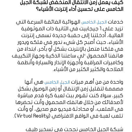
كيف يعمل زمن الانتقال المنخفض لشبكة الجيل
الخامس على تحسين أداء إنترنت الأشياء؟
خدمات
الهوائية الفائقة السرعة التي
الجيل الخامس
تزيد على 1 جيجابيت في الثانية ذات الموثوقية
العالية، أدخلتنا إلى حقبة جديدة تسمى إنترنت
الأشياء، حيث أصبح كل شيء ندور في فلكه ويدور
في فلكنا متصل بالإنترنت بشكل أو بآخر، ابتداءً من
هاتفنا المحمول ‘لى ساعتنا الذكية وجهاز التكييف
وكاميرات المراقبة وأجهزة الإنذار والسيارة وأنظمة
الملاحة والكثير الكثير من الأشياء.
واحدة من من أهم ميزات
هي أنها
الجيل الخامس
مصممة لتقليل زمن الإنتقال أو زمن الوصول بشكل
كبير، سواءً كنت تقوم ببث لعبة كرة قدم مباشرة
لأصدقائك من خلال هاتفك المحمول وأنت تحضرها
في الملعب، أو محادثة فيديو مع صديق، أو وأنت
تلعب لعبة في الواقع الافتراضي (Virtual Reality).
شبكة الجيل الخامس نجحت في تسخير طيف