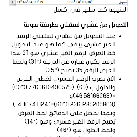
النتيجة كما تظهر في إكسل
التحويل من عشري لستيني بطريقة يدوية
عند التحويل من عشري لستيني الرقم
الغير عشري يبقى كما هو عند التحويل:
خط العرض الرقم الغير عشري هو 31 هذا
الرقم يكون عباره عن الدرجة (
°
31) ولخط
العرض الرقم 35 يصبح (
°
35)
الآن نضرب الرقم العشري لخطي العرض
والطول ب (60): (0.7763610438575*60)
=(46.58166263)و
(0.2361235205863*60)=(14.16741124)
وبهذا نحصل على الدقائق لخط العرض
يُصبح الرقم الغير عشري وهو (’14)
ولخط الطول هو (’46)