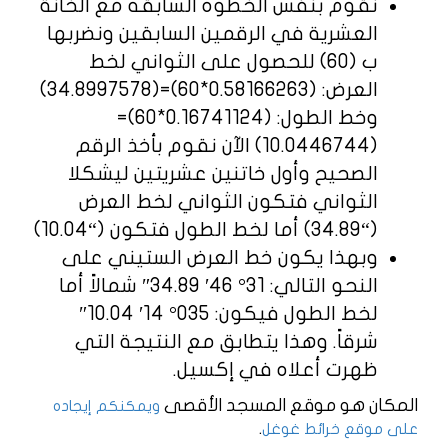
نقوم بنفس الخطوه السابقه مع الخانة
العشرية في الرقمين السابقين ونضربها
ب (60) للحصول على الثواني لخط
العرض: (0.58166263*60)=(34.8997578)
وخط الطول: (0.16741124*60)=
(10.0446744) الآن نقوم بأخذ الرقم
الصحيح وأول خاتنين عشريتين ليشكلا
الثواني فتكون الثواني لخط العرض
(“34.89) أما لخط الطول فتكون (“10.04)
وبهذا يكون خط العرض الستيني على
النحو التالي: 31° 46′ 34.89″ شمالاً أما
لخط الطول فيكون: 035° 14′ 10.04″
شرقاً. وهذا يتطابق مع النتيجة التي
ظهرت أعلاه في إكسيل.
المكان هو موقع المسجد الأقصى
ويمكنكم إيجاده
.
على موقع خرائط غوغل