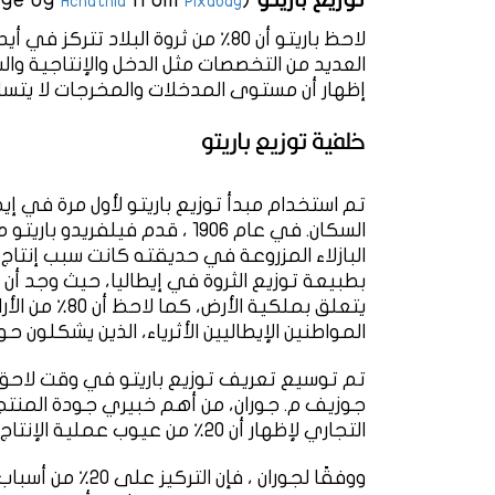
Achatnia
Pixabay
العديد من التخصصات مثل الدخل والإنتاجية وال
إظهار أن مستوى المدخلات والمخرجات لا يتساو
خلفية توزيع باريتو
تم استخدام مبدأ توزيع باريتو لأول مرة في إيط
يتعلق بملكية 
المواطنين الإيطاليين الأثرياء، الذين يشكلون حوالي 20٪ من ال
تم توسيع تعريف توزيع باريتو في وقت لاحق في
جوزيف م. جوران، من أهم خبيري جودة المنتج. 
التجاري لإظهار أن 20٪ من عيوب عملية الإنتاج مسؤولة عن 80٪ من المشاكل في معظم المنتجات.
ووفقًا لجوران ، 