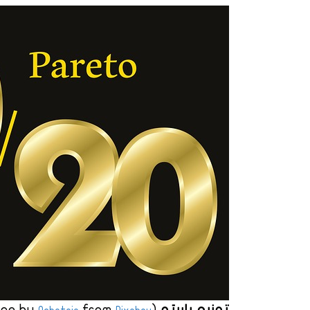
توزيع باريتو
(Image by
from