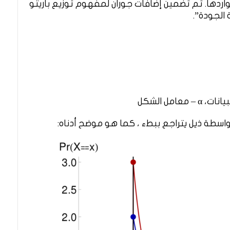
اردها. تم تضمين إضافات جوران لمفهوم توزيع باريتو
مل الشكل
بواسطة ذيل يتراجع ببطء ، كما هو موضح أدناه: