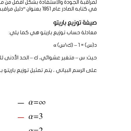
لمراقبة الجودة والاستفادة بشكل أفضل من مو
في كتابه الصادر عام 1951 بعنوان “دليل مراقبة الجودة”.
صيغة توزيع باريتو
معادلة حساب توزيع باريتو هي كما يلي:
د(س) = 1 – (ك\س) α
حيث: س – متغير عشوائي، ك – الحد الأدنى للبيانات، α – معا
على الرسم البياني ، يتم تمثيل توزيع باريتو 