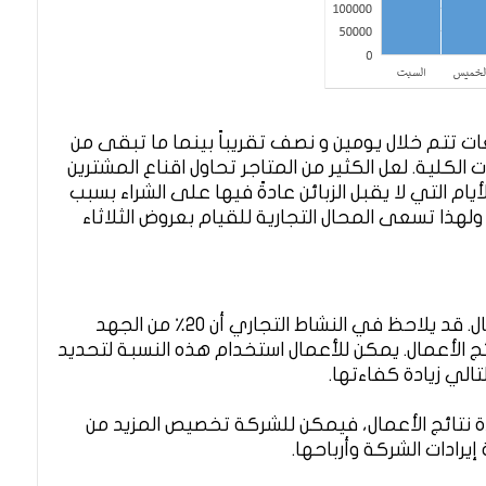
نرى أن نسبة 80% من المبيعات تتم خلال يومين و نصف تقريباً بينما ما تبقى من
 كمبية المبيعات الكلية. لعل الكثير من المتاجر تحاول اقناع المشترين
م التي لا يقبل الزبائن عادةً فيها على الشراء بسبب
ولهذا تسعى المحال التجارية للقيام بعروض الثلاثاء
أحد تطبيقات نظرية باريتو هو في إدارة الأعمال. قد يلاحظ في النشاط التجاري أن 20٪ من الجهد
 تجاري معين يولد 80٪ من نتائج الأعمال. يمكن للأعمال استخدام هذه النسبة لتحديد
الي زيادة كفاءتها.
ة نتائج الأعمال، فيمكن للشركة تخصيص المزيد من
يرادات الشركة وأرباحها.