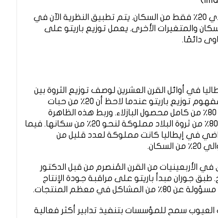
لاحظ باريتو أن 80٪ من ثروة البلاد تتركز في أيدي 20٪ فقط من السكان. يتم تطبيق النظرية الآن في
سكان والمتغيرات الأخرى. يعمل توزيع باريتو على
ى دائمًا.
اليا في أوائل القرن العشرين لوصف توزيع الثروة بين
السكان. في عام 1906 ، قدم فيلفريدو باريتو مفهوم توزيع باريتو عندما لاحظ أن 20٪ من حبات
البازلاء المزروعة في حديقته كانت سبب إنتاج 80٪ من كامل محصول البازلاء. وربط هذه الظاهرة
بطبيعة توزيع الثروة في إيطاليا، حيث وجد أن 80٪ من ثروة البلاد مملوكة لنحو 20٪ من سكانها. فيما
الأرض، كما لاحظ أن 80٪ من الأراضي في إيطاليا كانت مملوكة لعدد قليل من
سكان.
 الأربعينيات من القرن المُنصرم من قبل الدكتور
طبق جوران مبدأ باريتو على مراقبة جودة الإنتاج
فإن التركيز على 20٪ من أسباب العيوب سمح للمؤسسات بتنفيذ تدابير أكثر فعالية