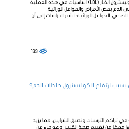
الدموية والسكتة الدماغية. وتعتبر الدهون الثلاثية والكوليسترول الضار (LDL) أساسيات في هذه العملية
الدم بعض الأمراض والعوامل الوراثية،
لصحي. العوامل الوراثية: تشير الدراسات إلى أن
133
يسبب ارتفاع الكوليسترول جلطات الدم؟
في تراكم الترسبات وتضيق الشرايين، مما يزيد
ًا مهمًا من تقييم صحة القلب، وهو جزء من