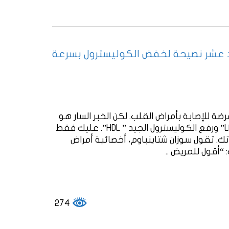
 عشر نصيحة لخفض الكوليسترول بسرعة
رضة للإصابة بأمراض القلب. لكن الخبر السار هو
أنها مخاطر تجنبها. يمكنك خفض الكوليسترول الضار “LDL” ورفع الكوليسترول الجيد ” HDL”. عليك فقط
ك. تقول سوزان شتاينباوم، أخصائية أمراض
أقول للمريض ..
274