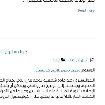
خطر الإصابة بالسكتة الدماغية منخفض”. ..
Read more
كوليسترول البر
أبريل 12, 2021
صحة
الوسوم:
,
,
دهون
دهون ثلاثية
كوليسترول
الكوليسترول هو مادة شمعية توجد في الدم. يحتاج الجسم
الصحية، وينقسم إلى نوعين ضار ونافع، ويمكن أن يتسبَّب
الإصابة بالنوبة القلبية وتصلب الشرايين وغيرها من الأ
الكثافة الضار LDL؟ غالبًا ما يُطلق على كوليسترول البروتين الدهني منخفض الكثافة ..