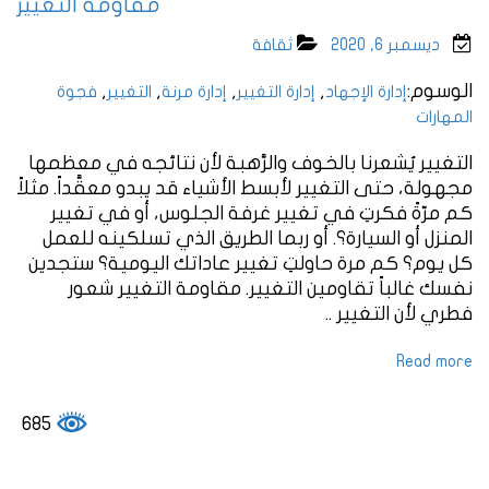
مقاومة التغيير
ديسمبر 6, 2020
ثقافة
الوسوم:
,
,
,
,
إدارة الإجهاد
إدارة التغيير
إدارة مرنة
التغيير
فجوة
المهارات
التغيير يُشعرنا بالخوف والرَّهبة لأن نتائجه في معظمها
مجهولة، حتى التغيير لأبسط الأشياء قد يبدو معقَّداً. مثلاً
كم مرّةً فكرتِ في تغيير غرفة الجلوس، أو في تغيير
المنزل أو السيارة؟. أو ربما الطريق الذي تسلكينه للعمل
كل يوم؟ كم مرة حاولتِ تغيير عاداتك اليومية؟ ستجدين
نفسك غالباً تقاومين التغيير. مقاومة التغيير شعور
فطري لأن التغيير ..
Read more
685