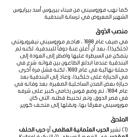
كما نهب موروسيني من ميناء بيريوس أسد بيرايوس
الشهير المعروض في ترسانة البندقية.
منصب الدّوق
في صيف عام 1688 ، هاجم موروسيني نيغروبونتي
(خلكيذا)، بعد أن أُعلن عنهُ دوقاً للبندقية، لكنه لم
يتمكن من السيطرة عليها واضطر إلى العودة إلى
البندقية عندما اندلع الطاعون بين قواته. شرع في
حملة نهائية في عام 1693، لكنه فشل مرة أخرى
في الحيازة على خلكيذا، وعاد إلى البندقية بعد
حيازة بعض المدن الساحلية الصغيرة. بعد وفاته في
عام 1694، تم وضع قوس رخامي كبير على شرفه
في قصر الدوق، وتم تحنيط قطته، التي كان
موروسيني مغرمًا بها، ونقلها إلى متحف كورير.
الملحق
(1) تشير
الحرب العثمانية العظمى
أو
حرب الحلف
المقدس
في العصور الوسطى ((بالتركية: Kutsal