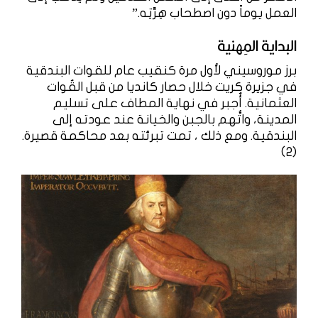
العمل يوماً دون اصطحاب هِرَّتِه.”
البداية المِهنية
برز موروسيني لأول مرة كنقيب عام للقوات البندقية
في جزيرة كريت خلال حصار كانديا من قبل القُوات
العثمانية. أُجبر في نهاية المطاف على تسليم
المدينة، واتُّهم بالجبن والخيانة عند عودته إلى
البندقية. ومع ذلك ، تمت تبرئته بعد محاكمة قصيرة.
(2)