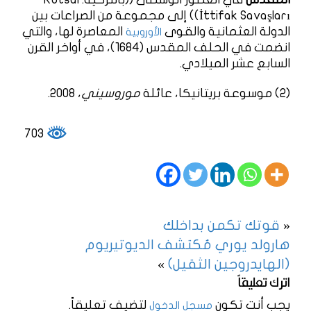
İttifak Savaşları)‏) إلى مجموعة من الصراعات بين
الدولة العثمانية والقوى
المعاصرة لها، والتي
الأوروبية
انضمت في الحلف المقدس (1684)، في أواخر القرن
السابع عشر الميلادي.
(2) موسوعة بريتانيكا، عائلة
موروسيني
، 2008.
703
«
قوتك تكمن بداخلك
هارولد يوري مُكتشف الديوتيريوم
(الهايدروجين الثقيل)
»
اترك تعليقاً
يجب أنت تكون
لتضيف تعليقاً.
مسجل الدخول