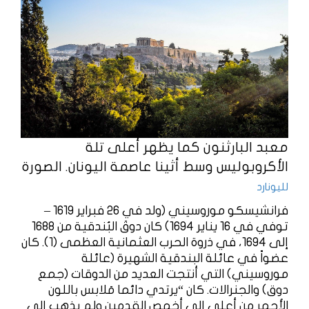
معبد البارثنون كما يظهر أعلى تلة
الأكروبوليس وسط أثينا عاصمة اليونان. الصورة
لليونارد
فرانشيسكو موروسيني (ولد في 26 فبراير 1619 –
توفي في 16 يناير 1694) كان دوقَ البُندقية من 1688
إلى 1694، في ذروة الحرب العثمانية العظمى (1). كان
عضواً في عائلة البندقية الشهيرة (عائلة
موروسيني) التي أنتجت العديد من الدوقات (جمع
دوق) والجنرالات. كان “يرتدي دائما مَلابس باللون
الأحمر من أعلى إلى أخمص القدمين ولم يذهب إلى