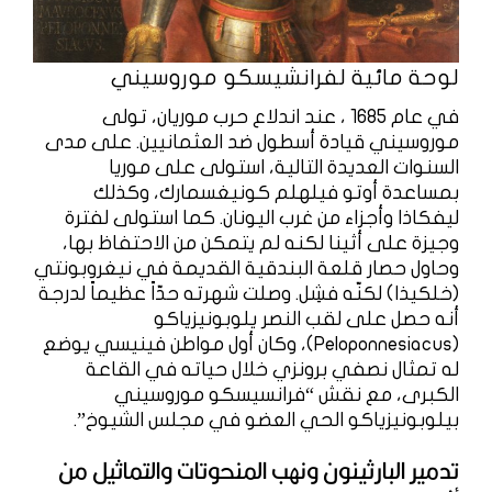
لوحة مائية لفرانشيسكو موروسيني
في عام 1685 ، عند اندلاع حرب موريان، تولى
موروسيني قيادة أسطول ضد العثمانيين. على مدى
السنوات العديدة التالية، استولى على موريا
بمساعدة أوتو فيلهلم كونيغسمارك، وكذلك
ليفكاذا وأجزاء من غرب اليونان. كما استولى لفترة
وجيزة على أثينا لكنه لم يتمكن من الاحتفاظ بها،
وحاول حصار قلعة البندقية القديمة في نيغروبونتي
(خلكيذا) لكنّه فشِل. وصلت شهرته حدّاً عظيماً لدرجة
أنه حصل على لقب النصر يلوبونيزياكو
(Peloponnesiacus)، وكان أول مواطن فينيسي يوضع
له تمثال نصفي برونزي خلال حياته في القاعة
الكبرى، مع نقش “فرانسيسكو موروسيني
بيلوبونيزياكو الحي العضو في مجلس الشيوخ”.
تدمير البارثينون ونهب المنحوتات والتماثيل من