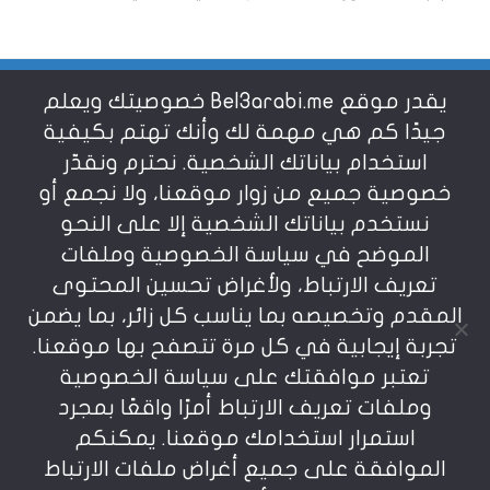
يقدر موقع Bel3arabi.me خصوصيتك ويعلم
شروط الاستخدام
جيدًا كم هي مهمة لك وأنك تهتم بكيفية
استخدام بياناتك الشخصية. نحترم ونقدّر
خصوصية جميع من زوار موقعنا، ولا نجمع أو
سياسة الخصوصية
نستخدم بياناتك الشخصية إلا على النحو
الموضح في سياسة الخصوصية وملفات
عن بالعربي
تعريف الارتباط، ولأغراض تحسين المحتوى
المقدم وتخصيصه بما يناسب كل زائر، بما يضمن
تجربة إيجابية في كل مرة تتصفح بها موقعنا.
تعتبر موافقتك على سياسة الخصوصية
وملفات تعريف الارتباط أمرًا واقعًا بمجرد
استمرار استخدامك موقعنا. يمكنكم
يمنع نسخ أو إعادة استخدام المواد المنشورة على
الموافقة على جميع أغراض ملفات الارتباط
موقعنا تحت طائلة المسؤولية، إن أي استخدام أو إعادة