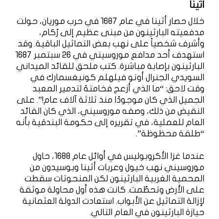
أثينا
خلال حصار أثينا في عام 1687 في حرب موريان، حولت
مدفعيته البارثينون من مبنى عظيم إلى رُكام،
وأشرف شخصياً على نهب بعض التماثيل الباقية. وقد
استهدف أحد مدافع موروسيني في 26 سبتمبر 1687
البارثينون بإصابة مباشرة. كتب ملحق للقائد الميداني
السويدي الجنرال أوتو فيلهلم كونيغسمارك في
وقت لاحق: “ما الذي أزعج فخامتهُ لتدمير المعبد
الجميل الذي كان موجودًا منذ ثلاثة آلاف عام!”. على
النقيض من ذلك، وصفه موروسيني، الذي كان القائد
العام للعملية، في تقريره إلى حكومة البندقية بأنه
“طلقة محظوظة”.
عندما غزا الأكروبوليس في أوائل عام 1688، حاول
موروسيني نهب خيول وعربات أثينا وبوسيدون من
المحمية الغربية البارثينون لكن المنحوتات سقطت
على الأرض وتحطّمت. كانت هذه أول محاولة موثقة
لإزالة التماثيل عن الأبواب. استعادت الدولة العثمانية
حيازة البارثينون في العام التالي.