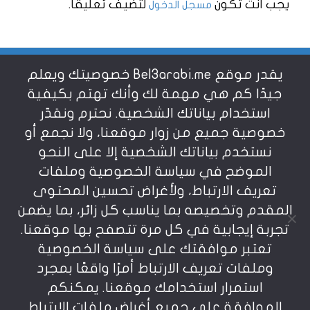
يجب أنت تكون
لتضيف تعليقاً.
مسجل الدخول
يقدر موقع Bel3arabi.me خصوصيتك ويعلم
شروط الاستخدام
جيدًا كم هي مهمة لك وأنك تهتم بكيفية
استخدام بياناتك الشخصية. نحترم ونقدّر
خصوصية جميع من زوار موقعنا، ولا نجمع أو
سياسة الخصوصية
نستخدم بياناتك الشخصية إلا على النحو
الموضح في سياسة الخصوصية وملفات
عن بالعربي
تعريف الارتباط، ولأغراض تحسين المحتوى
المقدم وتخصيصه بما يناسب كل زائر، بما يضمن
تجربة إيجابية في كل مرة تتصفح بها موقعنا.
تعتبر موافقتك على سياسة الخصوصية
وملفات تعريف الارتباط أمرًا واقعًا بمجرد
استمرار استخدامك موقعنا. يمكنكم
يمنع نسخ أو إعادة استخدام المواد المنشورة على
الموافقة على جميع أغراض ملفات الارتباط
موقعنا تحت طائلة المسؤولية، إن أي استخدام أو إعادة