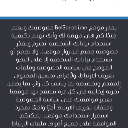
يقدر موقع Bel3arabi.me خصوصيتك ويعلم
شروط الاستخدام
جيدًا كم هي مهمة لك وأنك تهتم بكيفية
استخدام بياناتك الشخصية. نحترم ونقدّر
خصوصية جميع من زوار موقعنا، ولا نجمع أو
سياسة الخصوصية
نستخدم بياناتك الشخصية إلا على النحو
الموضح في سياسة الخصوصية وملفات
عن بالعربي
تعريف الارتباط، ولأغراض تحسين المحتوى
المقدم وتخصيصه بما يناسب كل زائر، بما يضمن
تجربة إيجابية في كل مرة تتصفح بها موقعنا.
تعتبر موافقتك على سياسة الخصوصية
وملفات تعريف الارتباط أمرًا واقعًا بمجرد
استمرار استخدامك موقعنا. يمكنكم
يمنع نسخ أو إعادة استخدام المواد المنشورة على
الموافقة على جميع أغراض ملفات الارتباط
موقعنا تحت طائلة المسؤولية، إن أي استخدام أو إعادة