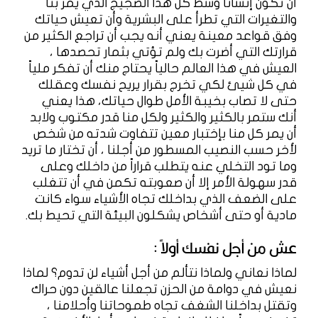
أن تكون إنساناً وسط كل هذا الضجيج الذي يمر بنا
والتغيرات التي تطرأ على البشرية وأن تعيش حياتك
وفق قواعد معينة يعني أنه يجب أن تراجع الكثير من
قرارتك التي أضرت بك ولم تؤتي بثمار تحصدها ،
العيش في هذا العالم حالياً يحتاج منك أن تفكر ملياً
في كل شيئ لكي تخرج بقرار يريح نفسك وعقلك
حتى لا تصاب بخيبة الأمل طوال حياتك، هذا يعني
أنك ستمر بالكثير والكثير ولكل منا قدر مكتوب ولابد
أن يمر كل منا بإختبار معين تتفاوت شدته من شخص
لأخر حسب النصيب المسطور من أجلنا ، أن تختار ما تريد
وما تود التخلي عنه يتطلب قراراً من داخلك وعلى
قدر سهولة الأمر إلا أن صعوبته تكمن في أن تتغلب
على الضعف الذي بداخلك تجاه الأشياء سواء كانت
مادية أو حتى أشخاص يشكلون البيئة التي تحيط بك.
عش من أجل نفسك أولاً :
لماذا نعاني ولماذا نتألم من أجل أشياء لن تدوم؟ لماذا
نعيش في دوامة من الحزن تجعلنا عالقين دون حراك
وتقتل بداخلنا الشغف تجاه طموحاتنا وأحلامنا ،