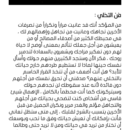
فن التخلي :
من المؤكد أنك قد عانيت مراراً وتكراراً من تصرفات
الأخرين تجاهك وعانيت من تجاهل وإهمالهم لك ،
في محيطك الكثير من أصدقاء المصالح أو من
يعيشون من أجل جعلك تتألم بمعنى أوضح لا حياة
لهم دون تعكير مزاجك ويشعرون بالسعادة لتدمير
روحك ، فكر الأن وستجد الكثيرين منهم حولك وأسأل
نفسك حينها لماذا لا تستطيع طردهم خارج حياتك
للأبد؟ هل أنت أضعف من أن تتخذ القرار الحاسم
بالتخلي عنهم؟ صدقني أن تحرق نفسك من أجلهم
دون فائدة لأنه عند سقوطك لن تجدهم حولك
وسيتركونك كما أنت محطماً بالكامل ، الإهمال شيئ
قاسي من أشخاص كنت لتضحي بحياتك من أجلهم
والتجاهل مؤلم والغدر مرير ونكران الجميل من قبل
الأخرين يتسبب بالشرخ لقلبك ، إلى متى ستظل تعاني
فأنت بإمكانك أن تعيش حياتك وفق ما تحب وبوسعك
أن تختار من تريد في حياتك ومن لا تريد حتى وطالما