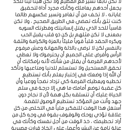
لا تكن تابعاً تسير مع القطيع ولا تكن هيناً ليناً للحد
يجعل أحدهم يعاملك وكأنك مجرد أداة لتحقيق
غاياته ، لا تخف من أن تغامر وتسير عكسهم طالما
كنت تثق بأنك تمضي في الطريق الصحيح ، ولا تكن
قاسياً للحد الذي يقتل إنسانيتك وفطرتك السويه
بمعنى لا تكن مثلهم بل كن ذو قلب يقبل الحب
ويكره الحقد قلباً قوياً مليئاً بالعزة والكرامة والثقة
بالنفس لكن لا ترضى بالذلة والمهانة وعش مرفوع
الرأس وأفرض على الجميع أن يحترموك ولا تعطي
لأحدهم الفرصة أن يقلل من شأنك لأنه بإمكانك أن
تحقق المستحيل ولا تستسلم للدنيا ومتاعبها وتأكد
أن الله إذا وضعك في إختبار يعلم بأنك تستطيع
تخطيه ويعطيك الفرصة كي تزداد نضجاً ووعياً وأن
كل عقبة توضع أمامك ما هي إلا درجة في سلم
الحياة عليك أن تتسلقه بكل همة لأن لا نجاح دون
جهد وأنت من المؤكد تستطيع الوصول للقمة.
أستغل هذا الوقت للتفكير ملياً في التخلص من كل
علاقة تؤذي روحك والوقوف بقوة في وجه كل من
أراد تحطيمك ، خذ الوقت من أجل نفسك وكأنك في
عزلة تامة عن البشر وأعمل على إتخاذ قرارت مصيرية