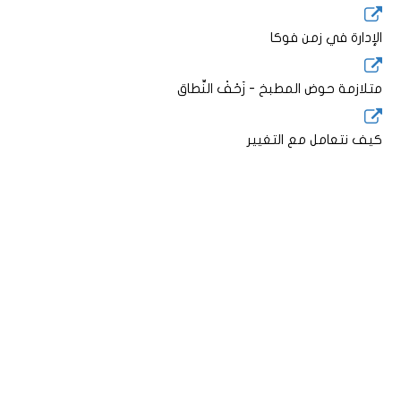
الإدارة في زمن فوكا
متلازمة حوض المطبخ - زَحْفْ النِّطاق
كيف نتعامل مع التغيير