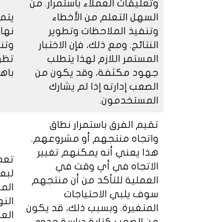
وتعليقات العملاء باستمرار. من
السهل التعلم من الأخطاء
يتم 
وتنفيذ الملاحظات وتطوير
نها
النتائج. ومع ذلك، فإن الاختبار
وتن
المستمر اللازم لهذا يتطلب
تظهر
جهود مكثفة، وقد يكون من
باهظ
الصعب إدارته إذا لم يشارك
المستخدمون.
تقيم الفرق باستمرار نطاق
واتجاه منتجهم أو مشروعهم.
هذا يعني أنه يمكنهم تغيير
تعم
الاتجاه في أي وقت في
لبعض
العملية للتأكد من أن منتجهم
الم
سوف يلبي الاحتياجات
النه
المتغيرة. وبسبب ذلك، قد يكون
العم
من الصعب كتابة دراسة جدوى