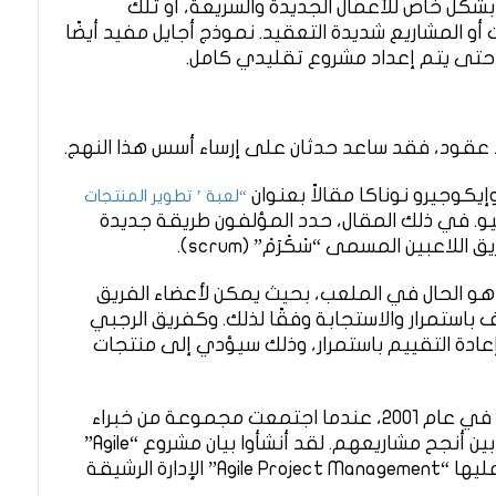
ًا بشكل خاص للأعمال الجديدة والسريعة، أو تلك
أو المشاريع شديدة التعقيد. نموذج أجايل مفيد أيضًا
ر حتى يتم إعداد مشروع تقليدي كامل.
نذ عقود، فقد ساعد حدثان على إرساء أسس هذا النهج.
“لعبة ’ تطوير المنتجات
و. في ذلك المقال، حدد المؤلفون طريقة جديدة
اعبين المسمى “سْكْرَمْ” (scrum).
ا هو الحال في الملعب، بحيث يمكن لأعضاء الفريق
استمرار والاستجابة وفقًا لذلك. وكفريق الرجبي
عادة التقييم باستمرار، وذلك سيؤدي إلى منتجات
أما أجايل كما نعرفه اليوم فتبع الحدث الثاني في عام 2001، عندما اجتمعت مجموعة من خبراء
البرمجيات والمشاريع لمناقشة ما هو مشترك بين أنجح مشاريعهم. لقد أنشأوا بيان مشروع “Agile”
أجايل، الذي حدد القيم والمبادئ التي قامت عليها “Agile Project Management” الإدارة الرشيقة