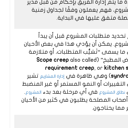
ً ما يتم إدارة الفريق بإحكام من قبل مدير
شروع، فهم يعملون وفقًا لجداول زمنية
لة متفق عليها في البداية.
تحديد متطلبات المشروع قبل أن يبدأ
شروع. يمكن أن يؤدي هذا في بعض الأحيان
ما يسمى “تَسَيُّب المتطلبات، أو متلازمة
 المطبخ” (
also called
Scope creep
requirement creep
, or
kitchen 
syndr
) وهي ظاهرة في
تشير
إدارة المشاريع
التغييرات أو النمو المستمر أو غير المنضبط
في أي مرحلة بعد بدء
.
نطاق المشروع
المشروع
أصحاب المصلحة يطلبون في كثير من الأحيان
 مما يحتاجون.