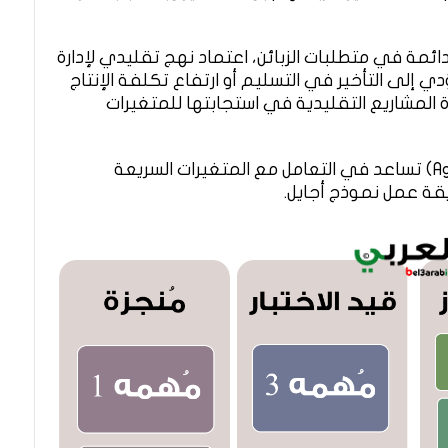
ئمة في متطلبات الزبائن، اعتماد نهج تقليدي لإدارة
) ربما يؤدي إلى التأخير في التسليم أو ارتفاع تكلفة الإنتاج
رة المشاريع التقليدية في استجابتها للمتغيرات
المنهجية الرشيقة لإدارة المشاريع – أجايل (Agile) تساعد في التعامل مع المتغيرات السريعة
قة عمل نموذج أجايل.