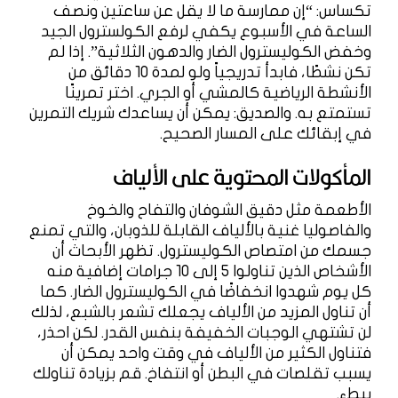
تكساس: “إن ممارسة ما لا يقل عن ساعتين ونصف
الساعة في الأسبوع يكفي لرفع الكولسترول الجيد
وخفض الكوليسترول الضار والدهون الثلاثية”. إذا لم
تكن نشطًا، فابدأ تدريجياً ولو لمدة 10 دقائق من
الأنشطة الرياضية كالمشي أو الجري. اختر تمرينًا
تستمتع به. والصديق: يمكن أن يساعدك شريك التمرين
في إبقائك على المسار الصحيح.
المأكولات المحتوية على الألياف
الأطعمة مثل دقيق الشوفان والتفاح والخوخ
والفاصوليا غنية بالألياف القابلة للذوبان، والتي تمنع
جسمك من امتصاص الكوليسترول. تظهر الأبحاث أن
الأشخاص الذين تناولوا 5 إلى 10 جرامات إضافية منه
كل يوم شهدوا انخفاضًا في الكوليسترول الضار. كما
أن تناول المزيد من الألياف يجعلك تشعر بالشبع، لذلك
لن تشتهي الوجبات الخفيفة بنفس القدر. لكن احذر،
فتناول الكثير من الألياف في وقت واحد يمكن أن
يسبب تقلصات في البطن أو انتفاخ. قم بزيادة تناولك
ببطء.