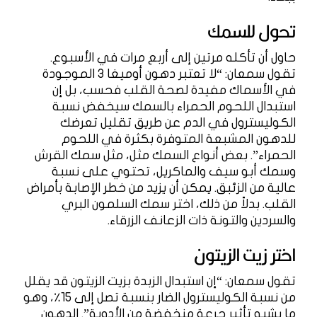
تحول للسمك
حاول أن تأكله مرتين إلى أربع مرات في الأسبوع.
تقول سمعان: “لا تعتبر دهون أوميغا 3 الموجودة
في الأسماك مفيدة لصحة القلب فحسب، بل إن
استبدال اللحوم الحمراء بالسمك سيخفض نسبة
الكوليسترول في الدم عن طريق تقليل تعرضك
للدهون المشبعة المتوفرة بكثرة في اللحوم
الحمراء”. بعض أنواع السمك مثل، مثل سمك القرش
وسمك أبو سيف والماكريل، تحتوي على نسبة
عالية من الزئبق. يمكن أن يزيد من خطر الإصابة بأمراض
القلب. بدلاً من ذلك، اختر سمك السلمون البري
والسردين والتونة ذات الزعانف الزرقاء.
اختر زيت الزيتون
تقول سمعان: “إن استبدال الزبدة بزيت الزيتون قد يقلل
من نسبة الكوليسترول الضار بنسبة تصل إلى 15٪، وهو
ما يشبه تأثير جرعة منخفضة من الأدوية”. الدهون