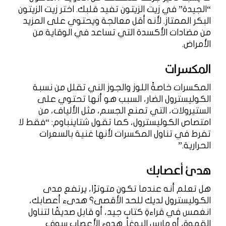
“الجيدة” في زيت الزيتون تفيد قلبك. اختر زيت الزيتون
البكر الممتاز. لأنه أقل معالجة ويحتوي على المزيد
من مضادات الأكسدة التي تساعد في الوقاية من
الأمراض.
المكسرات
المكسرات خاصةً اللوز والجوز الني تقلل من نسبة
الكوليسترول الضار، السبب هو أنها تحتوي على
الستيرولات، التي تمنع الجسم، مثل الألياف، من
امتصاص الكوليسترول، كما تقول شتاينباوم: “فقط لا
تفرط في تناول المكسرات لأنها غنية بالسعرات
الحرارية.”
هدئ أعصابك
هل تعلم أنه عندما تكون متوترًا، يرتفع مدى
الكوليسترول لديك للحد الأقصى؟ هدىء أعصابك،
انغمس في قراءةِ كتابٍ جيد، أو قابل صديقًا لتناول
القهوة، أو مارس اليوغا. هدوء الأعصاب سوف