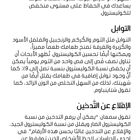
يساعدك في الحفاظ على مستوى منخفض
للكوليسترول.
التوابل
التوابل مثل الثوم والكُركم والزنجبيل والفلفل الأسود
والكُزبرة والقرفة تمنح طعامك طعماً مميزاً،
ويمكنها أيضًا تحسين الكوليسترول. تُظهر الأبحاث أن
تناول نصف فَص إلى فص واحد من الثوم يومياً يمكن
أن يخفض نسبة الكوليسترول بنسبة تصل إلى 9٪. كما
أنَّ وجود توابل إضافية في طعامك يقلل أيضًا من
شهيتك، لذلك من السهل التخلص من الوزن الزائد، كما
تقول شتاينباوم.
الإقلاع عن التَّدخين
تقول سمعان: “يمكن أن يرفع التدخين من نسبة
الكوليسترول الضار ويقلل من نسبة الكوليسترول الجيد،
والإقلاع عن التدخين غالبًا يحسن هذه الأرقام”. في
إحدى الدراسات، لاحظ الأشخاص الذين توقفوا عن