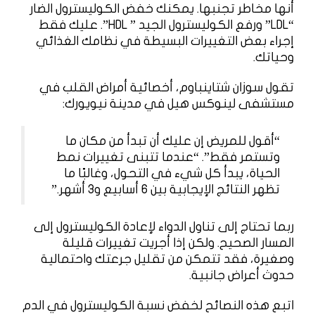
أنها مخاطر تجنبها. يمكنك خفض الكوليسترول الضار
“LDL” ورفع الكوليسترول الجيد ” HDL”. عليك فقط
إجراء بعض التغييرات البسيطة في نظامك الغذائي
وحياتك.
تقول سوزان شتاينباوم، أخصائية أمراض القلب في
مستشفى لينوكس هيل في مدينة نيويورك:
“أقول للمريض إن عليك أن تبدأ من مكان ما
وتستمر فقط”. “عندما تتبنى تغييرات نمط
الحياة، يبدأ كل شيء في التحول، وغالبًا ما
تظهر النتائج الإيجابية بين 6 أسابيع و3 أشهر.”
ربما تحتاج إلى تناول الدواء لإعادة الكوليسترول إلى
المسار الصحيح. ولكن إذا أجريت تغييرات قليلة
وصغيرة، فقد تتمكن من تقليل جرعتك واحتمالية
حدوث أعراض جانبية.
اتبع هذه النصائح لخفض نسبة الكوليسترول في الدم