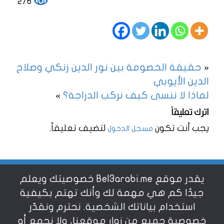
276
«
حقيقة الخصومة بين نور الدين زنكي وصلاح
الدين الأيوبي
لماذا لا ننسى كيف نركب الدراجة؟
»
اترك تعليقاً
يجب أنت تكون
لتضيف تعليقاً.
مسجل الدخول
يقدر موقع Bel3arabi.me خصوصيتك ويعلم
شروط الاستخدام
جيدًا كم هي مهمة لك وأنك تهتم بكيفية
استخدام بياناتك الشخصية. نحترم ونقدّر
خصوصية جميع من زوار موقعنا، ولا نجمع أو
سياسة الخصوصية