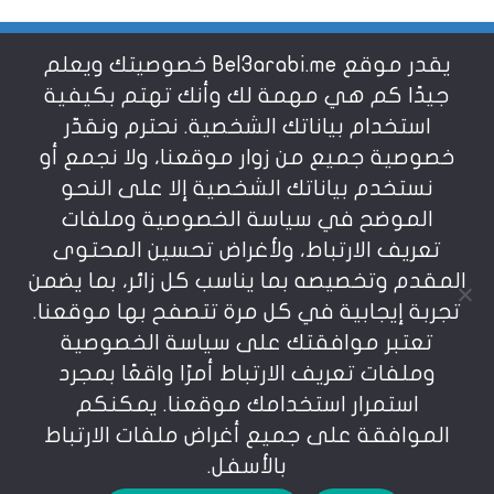
يقدر موقع Bel3arabi.me خصوصيتك ويعلم
شروط الاستخدام
جيدًا كم هي مهمة لك وأنك تهتم بكيفية
استخدام بياناتك الشخصية. نحترم ونقدّر
خصوصية جميع من زوار موقعنا، ولا نجمع أو
سياسة الخصوصية
نستخدم بياناتك الشخصية إلا على النحو
الموضح في سياسة الخصوصية وملفات
عن بالعربي
تعريف الارتباط، ولأغراض تحسين المحتوى
المقدم وتخصيصه بما يناسب كل زائر، بما يضمن
تجربة إيجابية في كل مرة تتصفح بها موقعنا.
تعتبر موافقتك على سياسة الخصوصية
وملفات تعريف الارتباط أمرًا واقعًا بمجرد
استمرار استخدامك موقعنا. يمكنكم
يمنع نسخ أو إعادة استخدام المواد المنشورة على
الموافقة على جميع أغراض ملفات الارتباط
موقعنا تحت طائلة المسؤولية، إن أي استخدام أو إعادة
نشر أو إجتزاء بدون اذن خطي مسبق يعد انتهاكاُ لشروط
بالأسفل.
الإستخدام المعرفة بوضوح في موقعنا. © bel3arabi.me