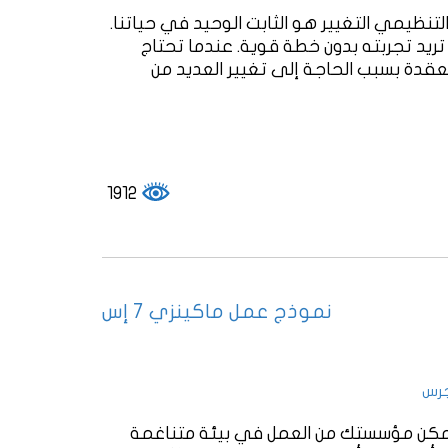
لتنظيمي التغيير هو الثابت الوحيد في حياتنا.
 تريد تجربته بدون خطة قوية. عندما تحتاج
معقدة بسبب الحاجة إلى تغيير العديد من
1912
نموذج عمل ماكينزي 7 إس
جرس
مل ماكنزي 7 إس (McKinsey 7-S Framework) يمكن مؤسستك من العمل في بيئة متناغمة