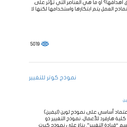
دافها؟ أو ما هي العناصر التي تؤثر على
نماذج العمل يتم ابتكارها واستخدامها لكنها لا
5019
نموذج كوتر للتغيير
ين
ّن من 8 خطوات، ويعتمد اعتماد أساسي على نموذج لوين (ليفين)
 كلية هارفرد للأعمال، نموذج التغيير ذو
الرائد في كتابه الصادر عام 1995، تحت اسم “قيادة التغيير”. بناءً على نموذج كيرت