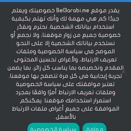
يقدر موقع Bel3arabi.me خصوصيتك ويعلم
شروط الاستخدام
جيدًا كم هي مهمة لك وأنك تهتم بكيفية
استخدام بياناتك الشخصية. نحترم ونقدّر
خصوصية جميع من زوار موقعنا، ولا نجمع أو
سياسة الخصوصية
نستخدم بياناتك الشخصية إلا على النحو
الموضح في سياسة الخصوصية وملفات
عن بالعربي
تعريف الارتباط، ولأغراض تحسين المحتوى
المقدم وتخصيصه بما يناسب كل زائر، بما يضمن
تجربة إيجابية في كل مرة تتصفح بها موقعنا.
تعتبر موافقتك على سياسة الخصوصية
وملفات تعريف الارتباط أمرًا واقعًا بمجرد
استمرار استخدامك موقعنا. يمكنكم
يمنع نسخ أو إعادة استخدام المواد المنشورة على
الموافقة على جميع أغراض ملفات الارتباط
موقعنا تحت طائلة المسؤولية، إن أي استخدام أو إعادة
نشر أو إجتزاء بدون اذن خطي مسبق يعد انتهاكاُ لشروط
بالأسفل.
الإستخدام المعرفة بوضوح في موقعنا. © bel3arabi.me
موافق
سياسة الخصوصية
جميع الحقوق محفوظة