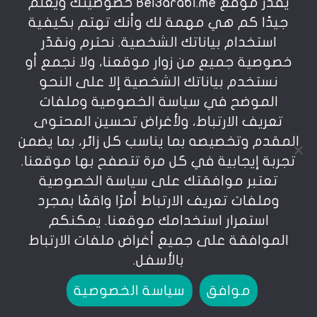
يقدر موقع Bel3arabi.me خصوصيتك ويعلم
قد تتضمن بيانات الاستخدام معلومات مثل عنوان
جيدًا كم هي مهمة لك وأنك تهتم بكيفية
بروتوكول الإنترنت لجهازك (مثل عنوان IP) ، ونوع
استخدام بياناتك الشخصية. نحترم ونقدّر
المتصفح ، وإصدار المتصفح ، وصفحات الخدمة التي
خصوصية جميع من زوار موقعنا، ولا نجمع أو
تزورها ، ووقت وتاريخ زيارتك ، والوقت الذي تقضيه
نستخدم بياناتك الشخصية إلا على النحو
في تلك الصفحات ، والجهاز الفريد المعرفات والبيانات
التشخيصية الأخرى.
الموضح في سياسة الخصوصية وملفات
تعريف الارتباط، ولأغراض تحسين المحتوى
عندما تصل إلى الخدمة عن طريق أو من خلال جهاز
المقدم وتخصيصه بما يناسب كل زائر، بما يضمن
محمول ، يجوز لنا جمع معلومات معينة تلقائيًا ، بما
تجربة إيجابية في كل مرة تتصفح بها موقعنا.
في ذلك ، على سبيل المثال لا الحصر ، نوع الجهاز
المحمول الذي تستخدمه ، والمعرف الفريد لجهازك
تعتبر موافقتك على سياسة الخصوصية
المحمول ، وعنوان IP لجهازك المحمول ، وهاتفك
وملفات تعريف الارتباط أمرًا واقعًا بمجرد
المحمول نظام التشغيل ونوع مستعرض الإنترنت
استمرار استخدامك موقعنا. يمكنكم
على الهاتف المحمول الذي تستخدمه ومعرفات
الموافقة على جميع أغراض ملفات الارتباط
الجهاز الفريدة وبيانات التشخيص الأخرى.
بالأسفل.
قد نقوم أيضًا بجمع المعلومات التي يرسلها
متصفحك عندما تزور خدمتنا أو عندما تصل إلى
موافق
سياسة الخصوصية
الخدمة عن طريق أو من خلال جهاز محمول.