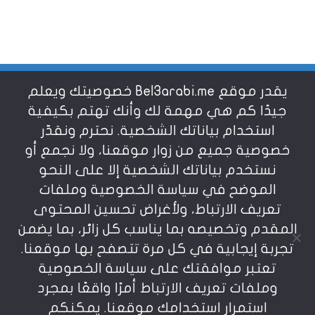
يقدر موقع Bel3arabi.me خصوصيتك ويعلم
شروط الاستخدام
جيدًا كم هي مهمة لك وأنك تهتم بكيفية
استخدام بياناتك الشخصية. نحترم ونقدّر
خصوصية جميع من زوار موقعنا، ولا نجمع أو
سياسة الخصوصية
نستخدم بياناتك الشخصية إلا على النحو
الموضح في سياسة الخصوصية وملفات
عن بالعربي
تعريف الارتباط، ولأغراض تحسين المحتوى
المقدم وتخصيصه بما يناسب كل زائر، بما يضمن
تجربة إيجابية في كل مرة تتصفح بها موقعنا.
تعتبر موافقتك على سياسة الخصوصية
وملفات تعريف الارتباط أمرًا واقعًا بمجرد
استمرار استخدامك موقعنا. يمكنكم
يمنع نسخ أو إعادة استخدام المواد المنشورة على