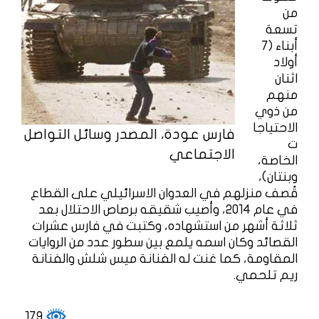
من
تسعة
أبناء (7
أولاد
اثنان
منهم
من ذوي
الاحتياجا
فارس عودة، المصدر وسائل التواصل
ت
الاجتماعي
الخاصة،
وبنتان)،
قُصف منزلهم في العدوان الاسرائيلي على القطاع
في عام 2014، وأصيب شقيقه برصاص الاحتلال بعد
ثلاثة أشهر من استشهاده، وكتبت في فارس عشرات
القصائد وكان اسمه يلمع بين سطور عدد من الروايات
المقاومة، كما غنت له الفنانة ميس شلش والفنانة
ريم تلحمي.
179