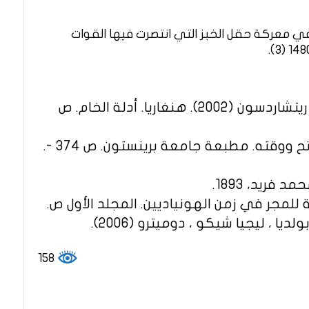
ي معركة حقل الخبز التي انتصرت فيها القوات
(1) تشارلز هيبرت نورم لونجلي دان ريتشاردسون (2002). هنغاريا. أدلة الخام. ص
(2) فرانز بابينجر (1992). محمد الفاتح ووقته. مطبعة جامعة برينستون. ص 374 -.
خية للمجر في زمن الهونياديين. المجلد الأول ص.
158