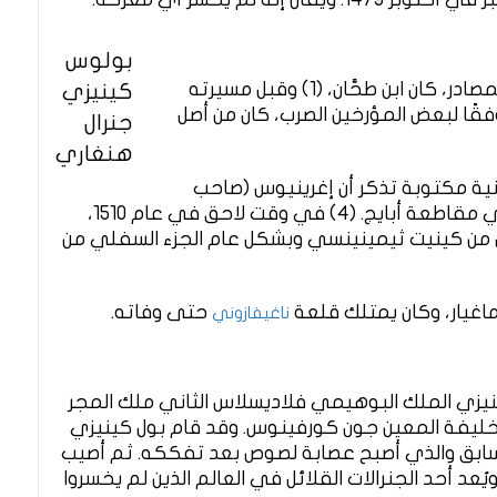
بولوس
كينيزي ليس من أصول معروفة، وفقًا لبعض المصادر، كان ابن طحَّان، (1) وقبل مسيرته
كينيزي
رية ، كان عامل طاحونة بالمياومة. (2) وفقًا لبعض المؤرخين الصرب، كان من أصل
جنرال
هنغاري
146، في وثيقة لاتينية مكتوبة تذكر أن إغرينيوس (صاحب
السعادة) بولس دي كنزي حصل على حيازة في مقاطعة أبايج. (4) في وقت لاحق في عام 1510،
ل من كينيت ثيمينينسي وبشكل عام الجزء السفلي من
ز ماغيار، وكان يمتلك قلعة
حتى وفاته.
ناغيفازوني
تياس عام 1490 ، أيَّد بول كينيزي الملك البوهيمي فلاديسلاس الثاني ملك المجر
الخليفة المعين جون كورفينوس. وقد قام بول كينيزي
لسابق والذي أصبح عصابة لصوص بعد تفككه. ثم أصيب
د أحد الجنرالات القلائل في العالم الذين لم يخسروا