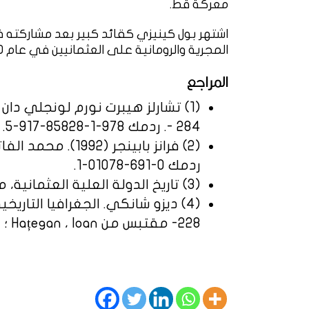
معركة قط.
اشتهر بول كينيزي كقائد كبير بعد مشاركته ف
المجرية والرومانية على العثمانيين في عام 1480 (3).
المراجع
284 -. ردمك 978-1-85828-917-5.
ردمك 0-691-01078-1.
(3) تاريخ الدولة العلية العثمانية، محمد فريد، 1893.
(4) ديزو شانكي. الجغرافيا التاري
228- مقتبس من Hațegan ، Ioan ؛ بولديا ، ليجيا شيكو ، دوميترو (2006).