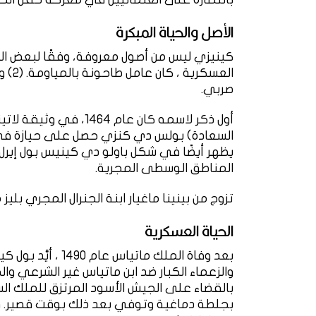
الأصل والحياة المبكرة
العسك
صربي.
أول ذكر لاسمه كان عام 4
يظهر أيضًا في شكل باولو دي كينيس بول إير
المناطق الوسطى المجرية.
تزوج من بينينا ماغيار ابنة الجنرال المجري بلي
الحياة العسكرية
بعد وفاة الملك ما
والزعماء الكبار ضد ابن ماتياس غير الشرعي و
بالقضاء على الجيش الأسود المرتزق للملك ا
بجلطة دماغية وتوفي بعد ذلك بوقت قصير. ويُع