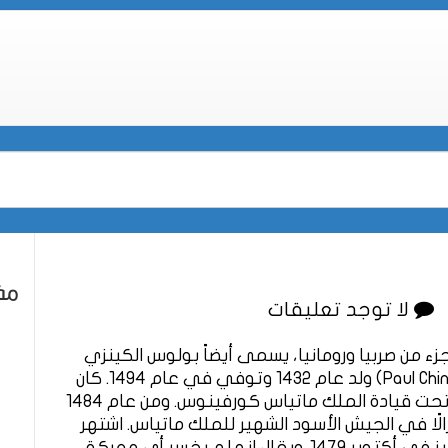
مقا
لا توجد تعليقات
ء من صربيا ورومانيا، يسمى أيضاً بولوس الكينزي
باللاتينيه (Paulus de Kenezy) بالرومانية (Paul Chinezu) ولد عام 1432 وتوفي في عام 1494. كان
بول جنرالاً هنغاريًا في خدمة الجيش المجري تحت قيادة الملك ماتياس كورفينوس. ومن عام 1484
الًا في الجيش الأسود الشهير للملك ماتياس. اشتهر
نه لم يخسر أي معركة.