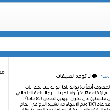
مقا
لا توجد تعليقات
 ومدن
معروف أيضاً ب( بوابة يافا، بوابة بيت لحم، باب
الحجاج وباب لّد) بجوار القلعة على بناء مربع بلغ ارتفاعه 13 متراً. واستمر بناء برج الساعة العثماني
لسبع سنوات، حيث بدأ تشييد أبراج متعددة في فلسطين في ذكرى اليوبيل الفضي (25 عاماً)
لاعتلاء السلطان عبد الحميد الثاني عرش الخلافة عام 1901 وتم الانتهاء من تشييد البرج في العام
غت تكاليف إنشائه حوالي 875 ليرة عثمانية (حوالي ستة كيوغرامات من الذهب). وكان