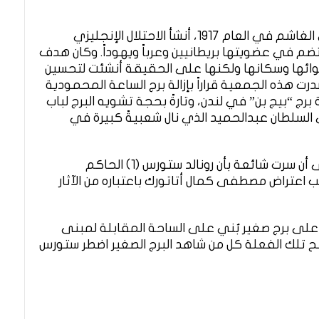
وبعد سقوط فلسطين تحت الاحتلال البريطاني الغاشم في العام 1917، أنشأ الاحتلال الإنجليزي
تضم في عضويتها بريطانيين وعرباً ويهوداً. وكان هدف
وائها وسكانها ولكنها على الحقيقة أنشئت لتحسين
صدرت هذه الجمعية قراراً بإزالة برج الساعة المحمودية
اعة برج “بيج بن” في لندن، وتارةً بحجة تشويه البرج لباب
 السلطان عبدالحميد الذي نال شعبيةً كبيرة في
قاوم أهالي بيت المقدس ذلك القرار بقوة، إلى أن سرت شائعة بأن رونالد ستورس (1) الحاكم
اعتراض مصطفى كمال أتاتورك باعتباره من الآثار
لى برج صغير بُني على الساحة المقابلة لمبنى
قبح تلك الفعلة كل من شاهد البرج الصغير اضطر ستورس