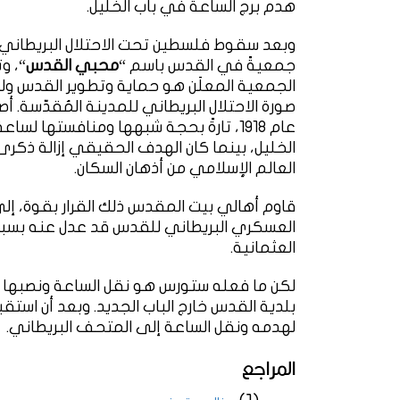
هدم برج الساعة في باب الخليل.
جمعيةً في القدس باسم “
محبي القدس
“، و
الجمعية المعلَن هو حماية وتطوير القدس ول
صورة الاحتلال البريطاني للمدينة المُقدّسة. أ
عام 1918، تارةً بحجة شبهها ومنافستها لس
الخليل، بينما كان الهدف الحقيقي إزالة ذكرى
العالم الإسلامي من أذهان السكان.
العسكري البريطاني للقدس قد عدل عنه بسبب 
العثمانية.
لكن ما فعله ستورس هو نقل الساعة ونصبها ع
بلدية القدس خارج الباب الجديد. وبعد أن است
لهدمه ونقل الساعة إلى المتحف البريطاني.
المراجع