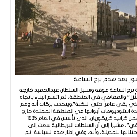
سور بعد هدم برج الساعة
برج الساعة فوقه وسبيل السلطان عبدالحميد خارجه
نُّزل” والمقاهي في المنطقة، ثم اتسع البناء باتجاه
ذي بقي عامراً حتى النكبة”.ويتحدث بركات أنه ومع
عدة استوديوهات أبوابها في المنطقة الممتدة خارج
السور بين باب الخليل وباب الجديد، وكان أولها محل كرابيد كريكوريان، الذي تأسس في العام 1885،
، مشيراً إلى أن السلطات البريطانية سعت إلى
تلالها للمدينة، وأنه، وفي إطار هذه السياسة، تم