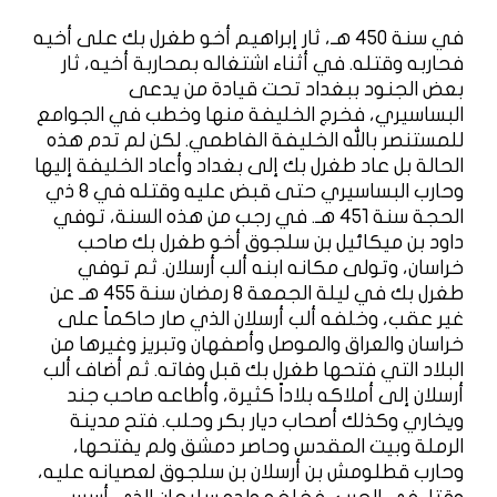
في سنة 450 هـ، ثار إبراهيم أخو طغرل بك على أخيه
فحاربه وقتله. في أثناء اشتغاله بمحاربة أخيه، ثار
بعض الجنود ببغداد تحت قيادة من يدعى
البساسيري، فخرج الخليفة منها وخطب في الجوامع
للمستنصر بالله الخليفة الفاطمي. لكن لم تدم هذه
الحالة بل عاد طغرل بك إلى بغداد وأعاد الخليفة إليها
وحارب البساسيري حتى قبض عليه وقتله في 8 ذي
الحجة سنة 451 هـ. في رجب من هذه السنة، توفي
داود بن ميكائيل بن سلجوق أخو طغرل بك صاحب
خراسان، وتولى مكانه ابنه ألب أرسلان. ثم توفي
طغرل بك في ليلة الجمعة 8 رمضان سنة 455 هـ عن
غير عقب، وخلفه ألب أرسلان الذي صار حاكماً على
خراسان والعراق والموصل وأصفهان وتبريز وغيرها من
البلاد التي فتحها طغرل بك قبل وفاته. ثم أضاف ألب
أرسلان إلى أملاكه بلاداً كثيرة، وأطاعه صاحب جند
ويخاري وكذلك أصحاب ديار بكر وحلب. فتح مدينة
الرملة وبيت المقدس وحاصر دمشق ولم يفتحها،
وحارب قطلومش بن أرسلان بن سلجوق لعصيانه عليه،