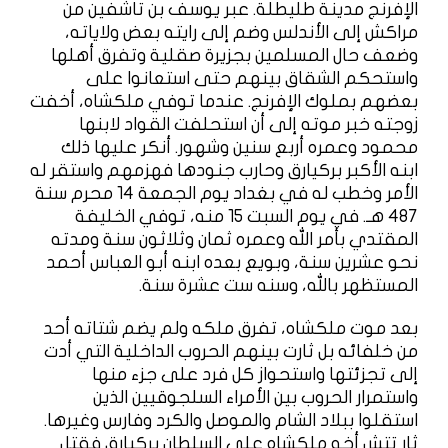
الإفرنج مدينة طليطلة. عبر يوسف بن تاشفين من
مراكش إلى الأندلس وضم إلى رايته بعض ولاياته،
وضعف حال المسلمين بجزيرة صقلية وتفرق أهلها
واستحكم الشقاق بينهم حتى استعانوا على
بعضهم بملوك الإفرنج. عندما توفي ملكشاه، أخفت
زوجته خبر موته إلى أن استحلفت القواد لابنها
محمود وعمره أربع سنين وشهور. أنكر عليها ذلك
ابنه الأكبر بركيارق وحارب جنودها فهزمهم واستقر له
الأمر وخطب له في بغداد يوم الجمعة 14 محرم سنة
487 هـ. في يوم السبت 15 منه، توفي الخليفة
المقتدي بأمر الله وعمره ثمان وثلاثون سنة ومدته
نحو عشرين سنة، وبويع بعده ابنه أبو العباس أحمد
المستظهر بالله، وسنه ست عشرة سنة.
بعد موت ملكشاه، تفرق ملكه ولم يضم شتاته أحد
من خلفائه بل ثارت بينهم الحروب الداخلية التي أدت
إلى تجزئتها واستحواز كل فرد على جزء منها
واستمرار الحروب بين الأمراء السلجوقيين الذين
استقلوا ببلاد الشام والموصل والكرد وفارس وغيرها.
ثار تتش أخو ملكشاه على السلطان بركيارق فقتل