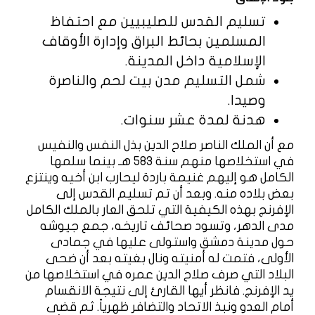
تسليم القدس للصليبيين مع احتفاظ
المسلمين بحائط البراق وإدارة الأوقاف
الإسلامية داخل المدينة.
شمل التسليم مدن بيت لحم والناصرة
وصيدا.
هدنة لمدة عشر سنوات.
مع أن الملك الناصر صلاح الدين بذل النفس والنفيس
في استخلاصها منهم سنة 583 هـ بينما سلمها
الكامل هو إليهم غنيمة باردة ليحارب ابن أخيه وينتزع
بعض بلاده منه. وبعد أن تم تسليم القدس إلى
الإفرنج بهذه الكيفية التي تلحق العار بالملك الكامل
مدى الدهر، وتسود صحائف تاريخه، جمع جيوشه
حول مدينة دمشق واستولى عليها في جمادى
الأولى، فتمت له أمنيته ونال بغيته بعد أن ضحى
البلاد التي صرف صلاح الدين عمره في استخلاصها من
يد الإفرنج. فانظر أيها القارئ إلى نتيجة الانقسام
أمام العدو ونبذ الاتحاد والتضافر ظهرياً. ثم قضى