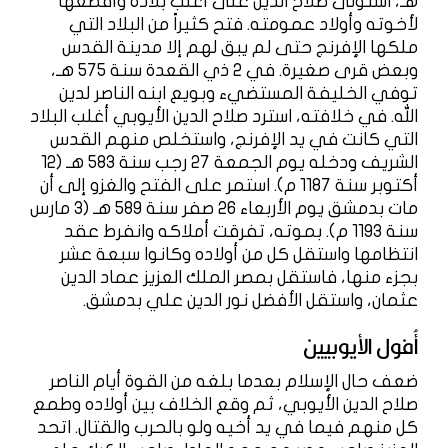
هـ، استولى صلاح الدين على أغلب بلاده وأقطعها
لأخوته وأولاد عمومته. فتح كثيراً من البلاد التي
ملكها الإفرنج حتى لم يبق لهم إلا مدينة القدس
وبعض قرى صغيرة. في 2 ذي القعدة سنة 575 هـ،
توفي الخليفة المستضيء وبويع ابنه الناصر لدين
الله. في خلافته، استرد صلاح الدين الأيوبي أغلب البلاد
التي كانت في يد الإفرنج، واستخلص منهم القدس
الشريف ودخله يوم الجمعة 27 رجب سنة 583 هـ (12
أكتوبر سنة 1187 م). استمر على الفتح والغزو إلى أن
مات بدمشق يوم الأربعاء 26 صفر سنة 589 هـ (3 مارس
سنة 1193 م). بموته، تفرقت أملاكه وانفرط عقد
انتظامها واستقل كل من أولاده وكانوا سبعة عشر
بجزء منها، فاستقل بمصر الملك العزيز عماد الدين
عثمان، واستقل الأفضل نور الدين علي بدمشق.
أُفول الأيوبيين
ضعف حال الإسلام بعدما بلغه من القوة أيام الناصر
صلاح الدين الأيوبي، ثم وقع الخلاف بين أولاده وطمع
كل منهم فيما في يد أخيه ولو بالحرب والقتال. اتحد