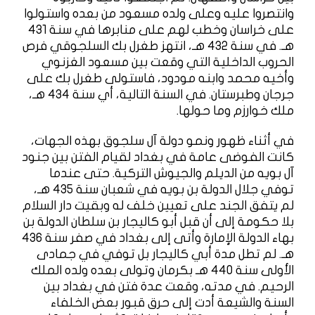
وانتصروا عليه وعلى ولده مسعود من بعده واستولوا
على خراسان وخطب لهم على منابرها في سنة 431
هـ. في سنة 432 هـ، انتهز طغرل بك السلجوقي فرص
الحروب الداخلية التي وقعت بين مسعود الغزنوي
وأخيه محمد وابنه مودود، فاستولى طغرل بك على
جرجان وطبرستان. في السنة التالية، أي سنة 434 هـ،
ملك خوارزم وما حولها.
في أثناء ظهور ونمو دولة آل سلجوق بهذه الجهات،
كانت الفوضى عامة في بغداد لقيام الفتن بين جنود
آل بويه من الديلم والجيوش التركية. حتى عندما
توفي جلال الدولة بن بويه في شعبان سنة 435 هـ،
لم يتفق الجند على تعيين خلف له وبقيت دار السلام
بلا حكومة إلى أن قبل أبو كاليجار بن سلطان الدولة بن
بهاء الدولة الإمارة وأتى إلى بغداد في صفر سنة 436
هـ. لم تطل مدة أبي كاليجار بل توفي في جمادى
الأولى سنة 440 هـ بكرمان وتولى بعده ولده الملك
الرحيم. في مدته، وقعت عدة فتن في بغداد بين
السنة والشيعة أدت إلى حرق قبور بعض الخلفاء