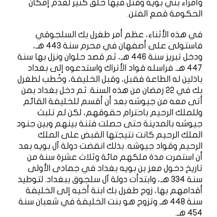
وأمراء بني بويه وقتل فيها خلق كثير لعدم إمكان
الحكومة قمع الفتن.
في هذه الأثناء، عظم أمر طغرل بك السلجوقي
فاستولى على أصفهان في محرم سنة 443 هـ،
ودخل تبريز سنة 446 هـ، ثم قصد حلوان ونزل بها سنة
447 هـ. فراسله قواد الأتراك واستدعوه إلى بغداد
باذلين له الطاعة فقبل، وقبل الخليفة، وخُطب لطغرل
بك في 22 رمضان من هذه السنة. ثم دخل بغداد بمن
أتى معه من جيوشه بعد أن أقسم للخليفة القائم
وللملك الرحيم باحترام حقوقهم، لكن لم تلبث
جيوشه بالمدينة حتى حصلت فتنة بينهم وبين جنود
الملك الرحيم كانت نتيجتها القبض على الملك
الرحيم وقواد جيوشه. بذلك انقضت دولة آل بويه بعد
أن استمرت مدة ملكهم مائة وثلاث عشرة سنة من
تاريخ دخول معز بن بويه بغداد في جمادى الأولى
سنة 334 هـ، وابتدأت دولة آل سلجوق ببغداد. لتوطيد
أقدامهم بها، زوج طغرل بك ابنة أخيه إلى الخليفة
سنة 448 هـ وتزوج هو بنت الخليفة في شعبان سنة
454 هـ.