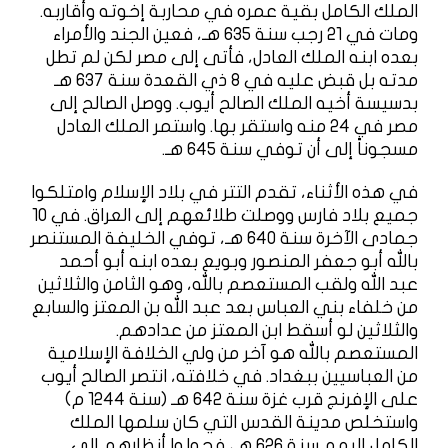
الملك الكامل بقية عمره في محاربة إخوته وأقاربه.
ومات في 21 رجب سنة 635 هـ، فعين الجند والأمراء
بعده ابنه الملك العادل، فأتى إلى مصر لكن لم تطل
مدته بل قبض عليه في 8 ذي القعدة سنة 637 هـ
بدسيسة أخيه الملك الصالح أيوب. ووصل الصالح إلى
مصر في 24 منه واستقر بها. واستمر الملك العادل
مسجوناً إلى أن توفي سنة 645 هـ.
في هذه الأثناء، تقدم التتر في بلاد الإسلام وامتلكوا
جميع بلاد فارس ووصلت طلائعهم إلى العراق. في 10
جمادى الآخرة سنة 640 هـ، توفي الخليفة المستنصر
بالله أبو جعفر المنصور وبويع بعده ابنه أبو أحمد
عبد الله ولقب المستعصم بالله، وهو الثامن والثلاثين
من خلفاء بني العباس بعد عبد الله بن المعتز والسابع
والثلاثين لو أسقط ابن المعتز من عدادهم.
المستعصم بالله هو آخر من ولي الخلافة الإسلامية
من العباسيين ببغداد. في خلافته، انتصر الصالح أيوب
على الإفرنج قرب غزة سنة 642 هـ (سنة 1244 م)
واستخلص مدينة القدس التي كان سلمها الملك
الكامل إليهم سنة 626 هـ، فحولوا أنظارهم إلى