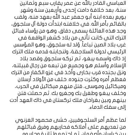
العباسي القادر بالله عن عمر يقارب سبع وثمانين
سنة، بعد خلافة دامت إحدى وأربعين سنة وشهر.
بويع بعده ابنه أبو جعفر عبد الله بعهد منه، ولقب
بالقائم بأمر الله. في خلافته ابتدأت دولة آل سلجوق،
وجد هذه العائلة يسمى دقاق، وهو من رؤساء قبائل
الترك التي كانت تأتي من بلاد كشغر الواقعة في
غرب بلاد الصين تباعاً. وُلد له سلجوق، وهو المؤسس
الرئيسي لدولة السلاجقة، ولنجابته قدمه ملك الترك
إذ ذاك واسمه يبغو، ثم تركه سلجوق وقصد بلاد
الإسلام وأسلم هو وجميع من تبعه من رجال قبيلته،
ونزل بجنده قرب بخارى وأخذ في غزو الكفار من الترك
فعظم أمره وكثرت جنوده. خلف من الأولاد أرسلان
وميكائيل وموسى، قتل منهم ميكائيل في الحرب،
وخلف يبغو وطغرل بك وجغرو بك. ثم حصلت فتن
بينهم وبين بغراخان ملك تركستان في ذاك العهد أدت
إلى سفك الدماء.
لما عظم أمر السلجوقيين، خشى محمود الغزنوي
من تعديهم على أملاكه فحاربهم وفرق قبائلهم
بين خراسان وأصفهان. ثم اجتمعوا ثانية وحاربوه