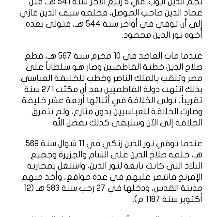
نجم الدين أيوب. في 5 ربيع الآخر سنة 541 هـ، قتل
عماد الدين صاحب الموصل، فخلفه سيف الدين غازي
إلى أن توفي في أواخر سنة 544 هـ، فتولى بعده
أخوه نور الدين محمود.
عندما مات العاضد في 10 محرم سنة 567 هـ، قطع
صلاح الدين خطبة الفاطميين وصار هو سلطاناً على
مصر وتلقب بالملك الناصر وخطب للخليفة العباسي.
بذلك انتهت دولة الفاطميين بعد أن مكثت 271 سنة
تقريباً، تولى الخلافة في أثنائها أربعة عشر خليفة.
وصارت الخلافة للعباسيين بدون منازع، ولم تتفرق
الخلافة إلى الآن وستبقى كذلك بفضل الله.
عندما توفي نور الدين زنكي في 11 شوال سنة 569
هـ، خلفه صلاح الدين على الشام والجزيرة وجميع
البلاد التي كانت تابعة لنور الدين، واشتغل بمحاربة
الإفرنج فانتصر عليهم في عدة مواقع، وأخذ منهم
مدينة القدس، ودخلها في 27 رجب سنة 583 هـ (12
أكتوبر سنة 1187 م).