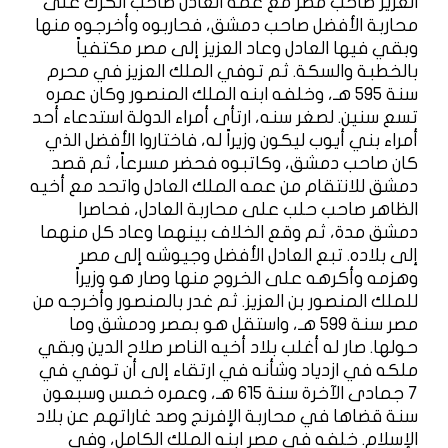
العزيز صاحب مصر مع عمه العادل صاحب الكرك على
محاربة الأفضل صاحب دمشق، فحاربوه وأخرجوه منها
وبقي فيها العادل وعاد العزيز إلى مصر مكتفياً
بالخطبة والسكة. ثم توفي الملك العزيز في محرم
سنة 595 هـ، وخلفه ابنه الملك المنصور وكان عمره
تسع سنين. لصغر سنه، ارتأى أمراء الدولة استدعاء أحد
أمراء بني أيوب ليكون وزيراً له، فاختاروا الأفضل الذي
كان صاحب دمشق، وكاتبوه فحضر مسرعاً، ثم قصد
دمشق للانتقام من عمه الملك العادل واتحد مع أخيه
الظاهر صاحب حلب على محاربة العادل، فحاصرا
دمشق مدة، ثم وقع الخلاف بينهما وعاد كل منهما
إلى بلاده. تبع العادل الأفضل وجيوشه إلى مصر
وهزمه وأكرهه على الخروج منها وصار هو وزيراً
للملك المنصور بن العزيز. ثم غدر بالمنصور وأخرجه من
مصر سنة 599 هـ، واستقل هو بمصر ودمشق وما
حولها. صار له أغلب بلاد أخيه الناصر صلاح الدين وبقي
ملكه في ازدياد وشأنه في ارتقاء إلى أن توفي في
7 جمادى الآخرة سنة 615 هـ، وعمره خمس وسبعون
سنة قضاها في محاربة الإفرنج وصد غاراتهم عن بلاد
الإسلام. خلفه في مصر ابنه الملك الكامل، وفي