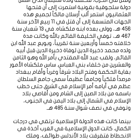
وقتل في الحرب، فخلفه ولده سليمان الذي أسس
دولة سلجوقية بقونية استمرت إلى أن فتحها
العثمانيون. استمر ألب أرسلان مالكاً لجميع هذه
الجهات المتسعة إلى أن قتل في 11 ربيع الآخر سنة
456 هـ، وولى بعده ابنه ملكشاه. في 13 شعبان سنة
467 هـ، توفي الخليفة القائم بالله وكانت مدة
خلافته خمساً وأربعين سنة تقريباً، وبويع عبد الله ابن
ولده محمد ذخيرة الدين لوفاة ذخيرة الدين قبل أبيه
القائم، ولقب عبد الله المقتدي بأمر الله وهو الثامن
والعشرين من خلفاء بني العباس. ساس ملكشاه الأمور
بغاية الحكمة وفتح البلاد شرقاً وغرباً وأقام ببغداد
مرصداً فلكياً وجامعاً عظيماً سمي جامع السلطان.
عظم في أيامه أمر الإسلام في الشرق حتى خطب
باسمه من بلاد الصين إلى الشام ومن أقاصي بلاد
الإسلام في الشمال إلى بلاد اليمن في الجنوب،
وتوفي في نصف شوال سنة 485 هـ.
بينما كانت هذه الدولة الإسلامية ترتقي في درجات
الكمال، كانت الدول الإسلامية في الغرب آخذة في
الانحطاط فتفرقت بلاد الأندلس طوائف، وملك