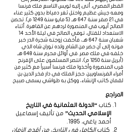
القطر المصري. أتى إليه لويس التاسع ملك فرنسا
ومعه جيش عظيم واحتل ثغر دمياط بدون كثير عناء
في 21 صفر سنة 647 هـ (5 مايو سنة 1249 م). تحصن
الصالح أيوب في المنصورة لردهم عن القاهرة. أثناء
الاستعداد للقتال، توفي الصالح في ليلة الأحد 14
شعبان سنة 647 هـ، فأخفت زوجته شجرة الدر خبر
موته إلى أن حضر من الشام ولده توران شاه الذي
خلفه في ملك مصر. في أوائل محرم سنة 648 هـ
(أبريل سنة 1250 م)، انتصر المسلمون على الإفرنج
قرب المنصورة وأخذوا ملك فرنسا أسيراً مع كثير من
أمراء الفرنساويين. حجز الملك في دار فخر الدين بن
لقمان كاتب الإنشاء، ووكل به طواشي يسمى صبيح.
المراجع
كتاب
“الدولة العثمانية في التاريخ
الإسلامي الحديث”
من تأليف إسماعيل
أحمد ياغي، 1995.
كتاب
الكامل في التاريخ، من أقدم الزمان