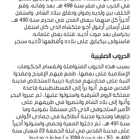
في الحرب في صفر سنة 488 هـ. بعد وفاته، وقع
الخلف بين ولديه رضوان ودقاق ببلاد الشام، واستقل
أخيراً كل منهما ببعض المدن. في محرم سنة 490 هـ،
قتل أرسلان أرغول أخو ملكشاه الذي كان استقل
بخراسان بعد موت أخيه، قتله بعض غلمانه،
فاستولى بركيارق على بلاده وأقطعها لأخيه سنجر.
الحروب الصليبية
بسبب هذه الحروب المتواصلة وانقسام الحكومات
الإسلامية على بعضها، طمع فيهم الإفرنج وعقدوا
النية على محاربتهم محاربة دينية لاستخلاص مدينة
القدس منهم. أتوا براً إلى القسطنطينية قاعدة
مملكة الروم الشرقية واستولوا عليها، ثم عبروا البحر
وأتوا إلى بلاد الشام وانتصروا في طريقهم على
الأمير السلجوقي الذي كان مستقلاً بقونية وما
جاورها وفتحوا مدينة أنطاكية في جمادى الأولى
سنة 491 هـ، ثم دخلوا المعرة وحمص واستولوا أخيراً
على مدينة القدس في ليلة الجمعة 23 شعبان سنة
492 هـ (15 يوليو سنة 1099 م) وولوا جودفروا