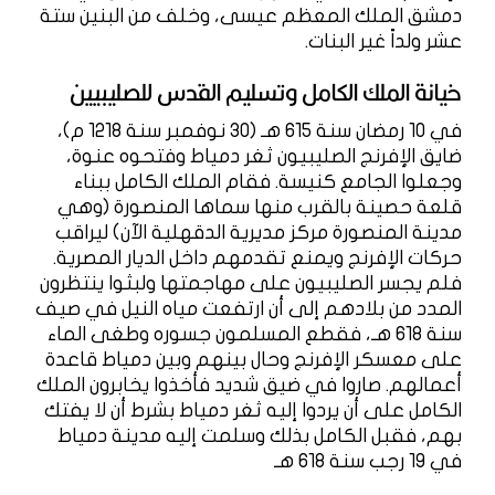
دمشق الملك المعظم عيسى، وخلف من البنين ستة
عشر ولداً غير البنات.
خيانة الملك الكامل وتسليم القدس للصليبيين
في 10 رمضان سنة 615 هـ (30 نوفمبر سنة 1218 م)،
ضايق الإفرنج الصليبيون ثغر دمياط وفتحوه عنوة،
وجعلوا الجامع كنيسة. فقام الملك الكامل ببناء
قلعة حصينة بالقرب منها سماها المنصورة (وهي
مدينة المنصورة مركز مديرية الدقهلية الآن) ليراقب
حركات الإفرنج ويمنع تقدمهم داخل الديار المصرية.
فلم يجسر الصليبيون على مهاجمتها ولبثوا ينتظرون
المدد من بلادهم إلى أن ارتفعت مياه النيل في صيف
سنة 618 هـ، فقطع المسلمون جسوره وطغى الماء
على معسكر الإفرنج وحال بينهم وبين دمياط قاعدة
أعمالهم. صاروا في ضيق شديد فأخذوا يخابرون الملك
الكامل على أن يردوا إليه ثغر دمياط بشرط أن لا يفتك
بهم، فقبل الكامل بذلك وسلمت إليه مدينة دمياط
في 19 رجب سنة 618 هـ