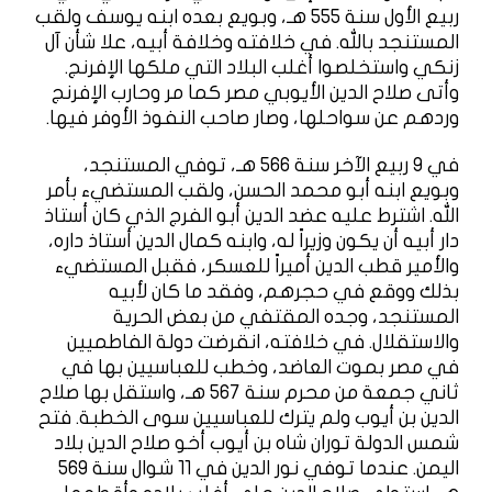
ربيع الأول سنة 555 هـ، وبويع بعده ابنه يوسف ولقب
المستنجد بالله. في خلافته وخلافة أبيه، علا شأن آل
زنكي واستخلصوا أغلب البلاد التي ملكها الإفرنج.
وأتى صلاح الدين الأيوبي مصر كما مر وحارب الإفرنج
وردهم عن سواحلها، وصار صاحب النفوذ الأوفر فيها.
في 9 ربيع الآخر سنة 566 هـ، توفي المستنجد،
وبويع ابنه أبو محمد الحسن، ولقب المستضيء بأمر
الله. اشترط عليه عضد الدين أبو الفرج الذي كان أستاذ
دار أبيه أن يكون وزيراً له، وابنه كمال الدين أستاذ داره،
والأمير قطب الدين أميراً للعسكر، فقبل المستضيء
بذلك ووقع في حجرهم، وفقد ما كان لأبيه
المستنجد، وجده المقتفي من بعض الحرية
والاستقلال. في خلافته، انقرضت دولة الفاطميين
في مصر بموت العاضد، وخطب للعباسيين بها في
ثاني جمعة من محرم سنة 567 هـ، واستقل بها صلاح
الدين بن أيوب ولم يترك للعباسيين سوى الخطبة. فتح
شمس الدولة توران شاه بن أيوب أخو صلاح الدين بلاد
اليمن. عندما توفي نور الدين في 11 شوال سنة 569