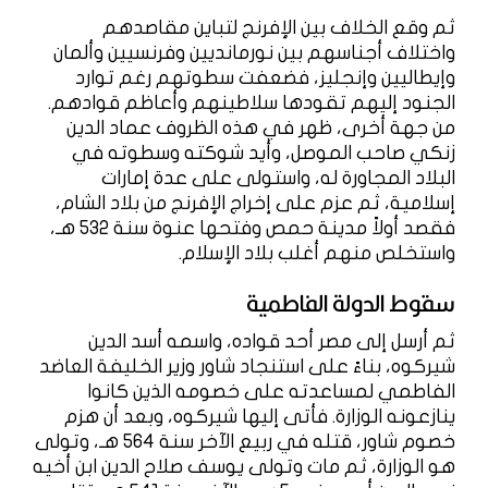
ثم وقع الخلاف بين الإفرنج لتباين مقاصدهم
واختلاف أجناسهم بين نورمانديين وفرنسيين وألمان
وإيطاليين وإنجليز، فضعفت سطوتهم رغم توارد
الجنود إليهم تقودها سلاطينهم وأعاظم قوادهم.
من جهة أخرى، ظهر في هذه الظروف عماد الدين
زنكي صاحب الموصل، وأيد شوكته وسطوته في
البلاد المجاورة له، واستولى على عدة إمارات
إسلامية، ثم عزم على إخراج الإفرنج من بلاد الشام،
فقصد أولاً مدينة حمص وفتحها عنوة سنة 532 هـ،
واستخلص منهم أغلب بلاد الإسلام.
سقوط الدولة الفاطمية
ثم أرسل إلى مصر أحد قواده، واسمه أسد الدين
شيركوه، بناءً على استنجاد شاور وزير الخليفة العاضد
الفاطمي لمساعدته على خصومه الذين كانوا
ينازعونه الوزارة. فأتى إليها شيركوه، وبعد أن هزم
خصوم شاور، قتله في ربيع الآخر سنة 564 هـ، وتولى
هو الوزارة، ثم مات وتولى يوسف صلاح الدين ابن أخيه