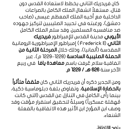
كان فريدريك الثاني يخطط لاستعادة القدس دون
قتال، مستغلاً انشغال الملك الكامل بالصراعات
الداخلية مع أخيه الملك المعظم عيسى (صاحب
دمشق)، ورغبته في تحييد الصليبيين لتركيز جهوده
ضد منافسيه المسلمين. وقد سلم الملك الكامل
الأيوبي
مدينة القدس للإمبراطور
فريدريك
الثاني
(Frederick II) إمبراطور الإمبراطورية الرومانية
المقدسة (ألمانيا)، وذلك خلال
المرحلة الثانية من
الحملة الصليبية السادسة
(1228–1229 م)، عبر
اتفاقية سلام عُرفت باسم
معاهدة يافا
في ربيع
الآخر سنة
626 هـ / 1229 م
.
ومن الجدير ذكره أن فريدريك الثاني كان
مثقفاً متأثراً
بالحضارة الإسلامية
، وتفاوض بلغة دبلوماسية ذكية،
بينما رأى الكامل في التنازل عن القدس (التي كانت
مُهمَلة عسكرياً) وسيلةً لتحقيق استقرار مؤقت وقد
وصف ابن المؤرخ ابن الأثير هذه الاتفاقية بالفعلة
الشنعاء.
بنود الإتفاق