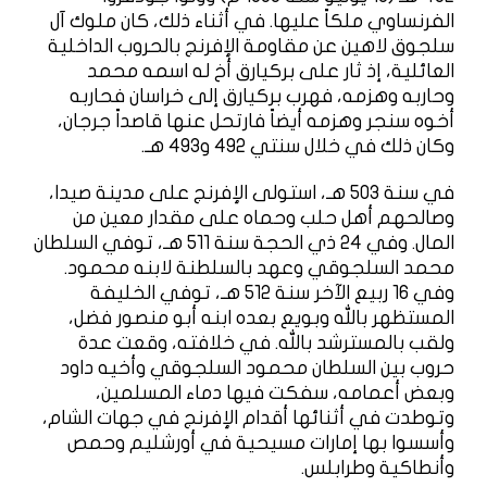
الفرنساوي ملكاً عليها. في أثناء ذلك، كان ملوك آل
سلجوق لاهين عن مقاومة الإفرنج بالحروب الداخلية
العائلية، إذ ثار على بركيارق أخ له اسمه محمد
وحاربه وهزمه، فهرب بركيارق إلى خراسان فحاربه
أخوه سنجر وهزمه أيضاً فارتحل عنها قاصداً جرجان،
وكان ذلك في خلال سنتي 492 و493 هـ.
في سنة 503 هـ، استولى الإفرنج على مدينة صيدا،
وصالحهم أهل حلب وحماه على مقدار معين من
المال. وفي 24 ذي الحجة سنة 511 هـ، توفي السلطان
محمد السلجوقي وعهد بالسلطنة لابنه محمود.
وفي 16 ربيع الآخر سنة 512 هـ، توفي الخليفة
المستظهر بالله وبويع بعده ابنه أبو منصور فضل،
ولقب بالمسترشد بالله. في خلافته، وقعت عدة
حروب بين السلطان محمود السلجوقي وأخيه داود
وبعض أعمامه، سفكت فيها دماء المسلمين،
وتوطدت في أثنائها أقدام الإفرنج في جهات الشام،
وأسسوا بها إمارات مسيحية في أورشليم وحمص
وأنطاكية وطرابلس.