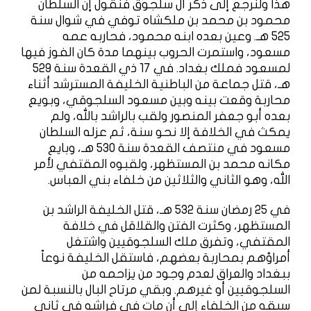
هذا ولنرجع إلى ذكر آل سلجوق فنقول إن السلطان
محمود بن محمد بن ملكشاه توفي في شوال سنة
525 هـ. وعين بعده ابنه محمود، فحاربه عمه
مسعود، واستمرت الحروب بينهما مدة كان الفوز فيها
لمسعود فملك بغداد. في 17 ذي القعدة سنة 529
هـ، قتل جماعة من الباطنية الخليفة المسترشد أثناء
محاربة وقعت بينه وبين مسعود السلجوقي، وبويع
بعده أبو جعفر المنصور ولقب بالراشد بالله، ولم
يمكث في الخلافة إلا نحو سنة، ثم عزله السلطان
مسعود في منتصف القعدة سنة 530 هـ، وبايع
مكانه محمد بن المستظهر، ولقبوه المقتفي لأمر
الله، وهو الثاني والثلاثين من خلفاء بني العباس.
في 25 رمضان سنة 532 هـ، قتل الخليفة الراشد بن
المستظهر، وكثرت الفتن والقلاقل في خلافة
المقتفي، وتفرق ملك السلجوقيين واشتغل
أمراؤهم بمحاربة بعضهم، فاستقل الخليفة نوعاً
ببغداد والعراق لعدم وجود من يزاحمه من
السلجوقيين أو غيرهم. وبقي مرتاح البال بالنسبة لمن
سبقه من الخلفاء إلى أن مات في فراشه في ثاني