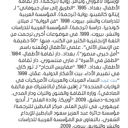
أورسولا لاموراي وليامز، رواية (ترجمة)، دار ثقافة
الأطفال، بغداد، 1995. “الطريق إلى سان جيوفاني” لـ
إيتالو كالفينو، رواية (ترجمة)، المؤسسة العربية
للدراسات والنشر، بيروت، 1998. “فن الرواية” لـ ميلان
كونديرا، دراسة (ترجمة)، المؤسسة العربية للدراسات
والنشر، بيروت، 1999. في موضوعات أخرى:ترجمت من
اللغة الإنجليزية الكثير من الكتب، منها: “50 حقيقة
عن الإنسان الآلي”، علمي للأطفال (وقّعته باسم:
“أمل خيري منصور”)، بغداد، دار ثقافة الأطفال، 1984.
“الطفل في الأسرة” لـ ماري منتسوري، دار ثقافة
الأطفال، بغداد، 1987. “مقاييس النجاح” لـ ثور كارل،
في تقييم الأداء، بيت الأفكار الدولية، عمّان، 1998.
“
: النساء العربيات والعربيات الأمريكيات في
بنت عرب
الولايات المتحدة” لـ إﭬلين شاكر (بالاشتراك مع فائقة
الصادقي)، وزارة الثقافة والفنون والتراث ودار المدى،
الدوحة-دمشق، 2009. “أوريكا، ولادة العلم” لـ أندرو
غريغوري، في تاريخ العلم، مركز البابطين للترجمة/
مؤسسة جائزة عبد العزيز سعود البابطين للإبداع
الشعري، بالتعاون مع المؤسسة العربية للدراسات
والنشر والتوزيع، بيروت، 2009.