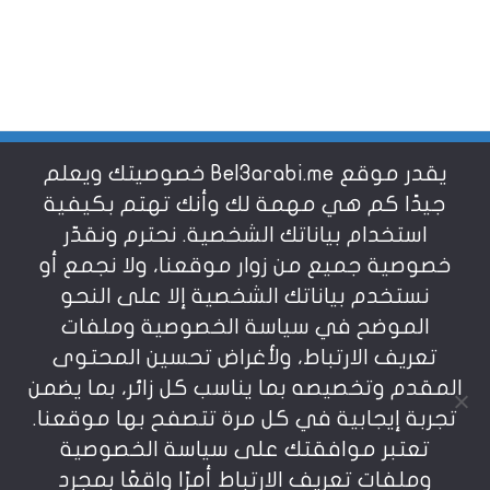
يقدر موقع Bel3arabi.me خصوصيتك ويعلم
شروط الاستخدام
جيدًا كم هي مهمة لك وأنك تهتم بكيفية
استخدام بياناتك الشخصية. نحترم ونقدّر
خصوصية جميع من زوار موقعنا، ولا نجمع أو
سياسة الخصوصية
نستخدم بياناتك الشخصية إلا على النحو
الموضح في سياسة الخصوصية وملفات
عن بالعربي
تعريف الارتباط، ولأغراض تحسين المحتوى
المقدم وتخصيصه بما يناسب كل زائر، بما يضمن
تجربة إيجابية في كل مرة تتصفح بها موقعنا.
تعتبر موافقتك على سياسة الخصوصية
وملفات تعريف الارتباط أمرًا واقعًا بمجرد