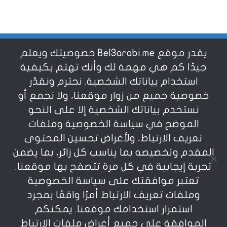
يقدر موقع Bel3arabi.me خصوصيتك ويعلم
شروط الاستخدام
جيدًا كم هي مهمة لك وأنك تهتم بكيفية
استخدام بياناتك الشخصية. نحترم ونقدّر
خصوصية جميع من زوار موقعنا، ولا نجمع أو
سياسة الخصوصية
نستخدم بياناتك الشخصية إلا على النحو
الموضح في سياسة الخصوصية وملفات
عن بالعربي
تعريف الارتباط، ولأغراض تحسين المحتوى
المقدم وتخصيصه بما يناسب كل زائر، بما يضمن
تجربة إيجابية في كل مرة تتصفح بها موقعنا.
تعتبر موافقتك على سياسة الخصوصية
وملفات تعريف الارتباط أمرًا واقعًا بمجرد
استمرار استخدامك موقعنا. يمكنكم
يمنع نسخ أو إعادة استخدام المواد المنشورة على
الموافقة على جميع أغراض ملفات الارتباط
موقعنا تحت طائلة المسؤولية، إن أي استخدام أو إعادة