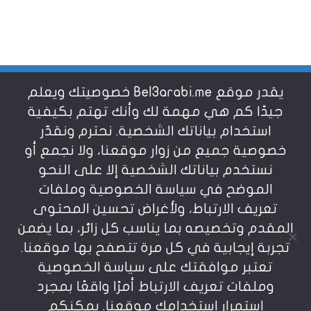
يقدر موقع Bel3arabi.me خصوصيتك ويعلم
شروط الاستخدام
جيدًا كم هي مهمة لك وأنك تهتم بكيفية
استخدام بياناتك الشخصية. نحترم ونقدّر
خصوصية جميع من زوار موقعنا، ولا نجمع أو
سياسة الخصوصية
نستخدم بياناتك الشخصية إلا على النحو
الموضح في سياسة الخصوصية وملفات
عن بالعربي
تعريف الارتباط، ولأغراض تحسين المحتوى
المقدم وتخصيصه بما يناسب كل زائر، بما يضمن
تجربة إيجابية في كل مرة تتصفح بها موقعنا.
تعتبر موافقتك على سياسة الخصوصية
وملفات تعريف الارتباط أمرًا واقعًا بمجرد
استمرار استخدامك موقعنا. يمكنكم
يمنع نسخ أو إعادة استخدام المواد المنشورة على