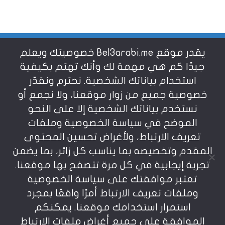
يقدر موقع Bel3arabi.me خصوصيتك ويعلم
شروط الاستخدام
جيدًا كم هي مهمة لك وأنك تهتم بكيفية
استخدام بياناتك الشخصية. نحترم ونقدّر
خصوصية جميع من زوار موقعنا، ولا نجمع أو
سياسة الخصوصية
نستخدم بياناتك الشخصية إلا على النحو
الموضح في سياسة الخصوصية وملفات
عن بالعربي
تعريف الارتباط، ولأغراض تحسين المحتوى
المقدم وتخصيصه بما يناسب كل زائر، بما يضمن
تجربة إيجابية في كل مرة تتصفح بها موقعنا.
تعتبر موافقتك على سياسة الخصوصية
وملفات تعريف الارتباط أمرًا واقعًا بمجرد
استمرار استخدامك موقعنا. يمكنكم
يمنع نسخ أو إعادة استخدام المواد المنشورة على
الموافقة على جميع أغراض ملفات الارتباط
موقعنا تحت طائلة المسؤولية، إن أي استخدام أو إعادة