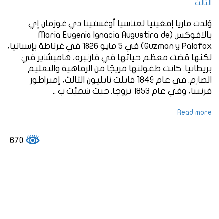
الثالث
وُلدت ماريا إفغينيا لغناسيا أوغستينا دي غوزمان إي
بالافوكس (Maria Eugenia Ignacia Augustina de
Guzman y Palafox) في 5 مايو 1826 في غرناطة بإسبانيا،
لكنها قضت معظم حياتها في فارنبره، هامبشاير في
بريطانيا. كانت طفولتها مزيجًا من الرفاهية والتعليم
الصارم. في عام 1849 قابلت نابليون الثالث، إمبراطور
فرنسا، وفي عام 1853 تزوجا. حيث سُميَّت ب ..
Read more
670