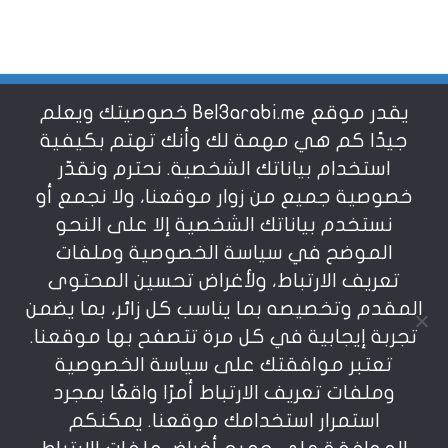
يقدر موقع Bel3arabi.me خصوصيتك ويعلم
شروط الاستخدام
جيدًا كم هي مهمة لك وأنك تهتم بكيفية
استخدام بياناتك الشخصية. نحترم ونقدّر
خصوصية جميع من زوار موقعنا، ولا نجمع أو
سياسة الخصوصية
نستخدم بياناتك الشخصية إلا على النحو
الموضح في سياسة الخصوصية وملفات
عن بالعربي
تعريف الارتباط، ولأغراض تحسين المحتوى
المقدم وتخصيصه بما يناسب كل زائر، بما يضمن
تجربة إيجابية في كل مرة تتصفح بها موقعنا.
تعتبر موافقتك على سياسة الخصوصية
وملفات تعريف الارتباط أمرًا واقعًا بمجرد
استمرار استخدامك موقعنا. يمكنكم
يمنع نسخ أو إعادة استخدام المواد المنشورة على