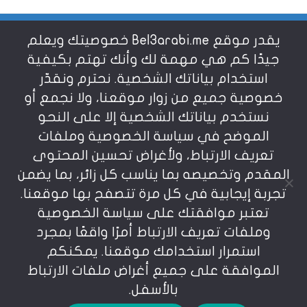
يقدر موقع Bel3arabi.me خصوصيتك ويعلم
شروط الاستخدام
جيدًا كم هي مهمة لك وأنك تهتم بكيفية
استخدام بياناتك الشخصية. نحترم ونقدّر
خصوصية جميع من زوار موقعنا، ولا نجمع أو
سياسة الخصوصية
نستخدم بياناتك الشخصية إلا على النحو
الموضح في سياسة الخصوصية وملفات
عن بالعربي
تعريف الارتباط، ولأغراض تحسين المحتوى
المقدم وتخصيصه بما يناسب كل زائر، بما يضمن
تجربة إيجابية في كل مرة تتصفح بها موقعنا.
تعتبر موافقتك على سياسة الخصوصية
وملفات تعريف الارتباط أمرًا واقعًا بمجرد
استمرار استخدامك موقعنا. يمكنكم
يمنع نسخ أو إعادة استخدام المواد المنشورة على
الموافقة على جميع أغراض ملفات الارتباط
موقعنا تحت طائلة المسؤولية، إن أي استخدام أو إعادة
نشر أو إجتزاء بدون اذن خطي مسبق يعد انتهاكاُ لشروط
بالأسفل.
الإستخدام المعرفة بوضوح في موقعنا. © bel3arabi.me