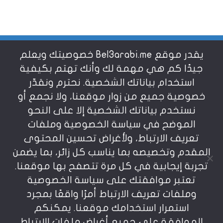
يقدر موقع Bel3arabi.me خصوصيتك ويعلم
شروط الاستخدام
جيدًا كم هي مهمة لك وأنك تهتم بكيفية
استخدام بياناتك الشخصية. نحترم ونقدّر
خصوصية جميع من زوار موقعنا، ولا نجمع أو
سياسة الخصوصية
نستخدم بياناتك الشخصية إلا على النحو
الموضح في سياسة الخصوصية وملفات
عن بالعربي
تعريف الارتباط، ولأغراض تحسين المحتوى
المقدم وتخصيصه بما يناسب كل زائر، بما يضمن
تجربة إيجابية في كل مرة تتصفح بها موقعنا.
تعتبر موافقتك على سياسة الخصوصية
وملفات تعريف الارتباط أمرًا واقعًا بمجرد
استمرار استخدامك موقعنا. يمكنكم
يمنع نسخ أو إعادة استخدام المواد المنشورة على
الموافقة على جميع أغراض ملفات الارتباط
موقعنا تحت طائلة المسؤولية، إن أي استخدام أو إعادة