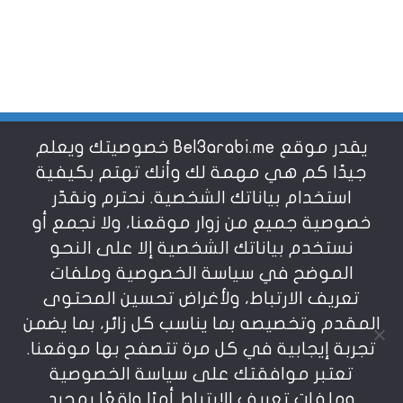
يقدر موقع Bel3arabi.me خصوصيتك ويعلم
شروط الاستخدام
جيدًا كم هي مهمة لك وأنك تهتم بكيفية
استخدام بياناتك الشخصية. نحترم ونقدّر
خصوصية جميع من زوار موقعنا، ولا نجمع أو
سياسة الخصوصية
نستخدم بياناتك الشخصية إلا على النحو
الموضح في سياسة الخصوصية وملفات
عن بالعربي
تعريف الارتباط، ولأغراض تحسين المحتوى
المقدم وتخصيصه بما يناسب كل زائر، بما يضمن
تجربة إيجابية في كل مرة تتصفح بها موقعنا.
تعتبر موافقتك على سياسة الخصوصية
وملفات تعريف الارتباط أمرًا واقعًا بمجرد