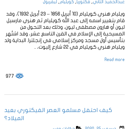
,
,
,
عبدالحميد الثاني
فكتوريا
كويليام
ليفربول
ويليام هنري كويليام (10 أبريل 1856 – 23 أبريل 1932)، وقد
قام بتغيير اسمه إلى عبد الله كويليام ثم هنري مارسيل
ليون أو هارون مصطفى ليون، وذلك بعد التحول من
المسيحية إلى الإسلام في القرن التاسع عشر، وقد اشتُهر
بتأسيس أول مسجد ومركز إسلامي في إنجلترا. البداية ولد
ويليام هنري كويليام في 22 شارع إليوت، ..
Read more
977
كيف احتفل مسلمو العصر الفيكتوري بعيد
الميلاد؟
ديسمبر 25, 2020
حكايات وعِبر