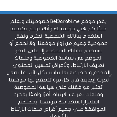
يقدر موقع Bel3arabi.me خصوصيتك ويعلم
شروط الاستخدام
جيدًا كم هي مهمة لك وأنك تهتم بكيفية
استخدام بياناتك الشخصية. نحترم ونقدّر
خصوصية جميع من زوار موقعنا، ولا نجمع أو
سياسة الخصوصية
نستخدم بياناتك الشخصية إلا على النحو
الموضح في سياسة الخصوصية وملفات
عن بالعربي
تعريف الارتباط، ولأغراض تحسين المحتوى
المقدم وتخصيصه بما يناسب كل زائر، بما يضمن
تجربة إيجابية في كل مرة تتصفح بها موقعنا.
تعتبر موافقتك على سياسة الخصوصية
وملفات تعريف الارتباط أمرًا واقعًا بمجرد
استمرار استخدامك موقعنا. يمكنكم
يمنع نسخ أو إعادة استخدام المواد المنشورة على
الموافقة على جميع أغراض ملفات الارتباط
موقعنا تحت طائلة المسؤولية، إن أي استخدام أو إعادة
نشر أو إجتزاء بدون اذن خطي مسبق يعد انتهاكاُ لشروط
بالأسفل.