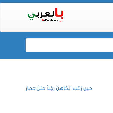
حين رَكبَ الكاهنُ رجُلاً مثلَ حمار