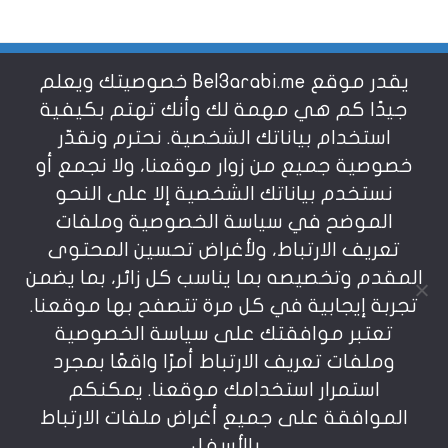
يقدر موقع Bel3arabi.me خصوصيتك ويعلم
شروط الاستخدام
جيدًا كم هي مهمة لك وأنك تهتم بكيفية
استخدام بياناتك الشخصية. نحترم ونقدّر
خصوصية جميع من زوار موقعنا، ولا نجمع أو
سياسة الخصوصية
نستخدم بياناتك الشخصية إلا على النحو
الموضح في سياسة الخصوصية وملفات
عن بالعربي
تعريف الارتباط، ولأغراض تحسين المحتوى
المقدم وتخصيصه بما يناسب كل زائر، بما يضمن
تجربة إيجابية في كل مرة تتصفح بها موقعنا.
تعتبر موافقتك على سياسة الخصوصية
وملفات تعريف الارتباط أمرًا واقعًا بمجرد
استمرار استخدامك موقعنا. يمكنكم
يمنع نسخ أو إعادة استخدام المواد المنشورة على
الموافقة على جميع أغراض ملفات الارتباط
موقعنا تحت طائلة المسؤولية، إن أي استخدام أو إعادة
نشر أو إجتزاء بدون اذن خطي مسبق يعد انتهاكاُ لشروط
بالأسفل.