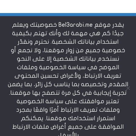
يقدر موقع Bel3arabi.me خصوصيتك ويعلم
شروط الاستخدام
جيدًا كم هي مهمة لك وأنك تهتم بكيفية
استخدام بياناتك الشخصية. نحترم ونقدّر
خصوصية جميع من زوار موقعنا، ولا نجمع أو
سياسة الخصوصية
نستخدم بياناتك الشخصية إلا على النحو
الموضح في سياسة الخصوصية وملفات
عن بالعربي
تعريف الارتباط، ولأغراض تحسين المحتوى
المقدم وتخصيصه بما يناسب كل زائر، بما يضمن
تجربة إيجابية في كل مرة تتصفح بها موقعنا.
تعتبر موافقتك على سياسة الخصوصية
وملفات تعريف الارتباط أمرًا واقعًا بمجرد
استمرار استخدامك موقعنا. يمكنكم
يمنع نسخ أو إعادة استخدام المواد المنشورة على
الموافقة على جميع أغراض ملفات الارتباط
موقعنا تحت طائلة المسؤولية، إن أي استخدام أو إعادة
نشر أو إجتزاء بدون اذن خطي مسبق يعد انتهاكاُ لشروط
بالأسفل.