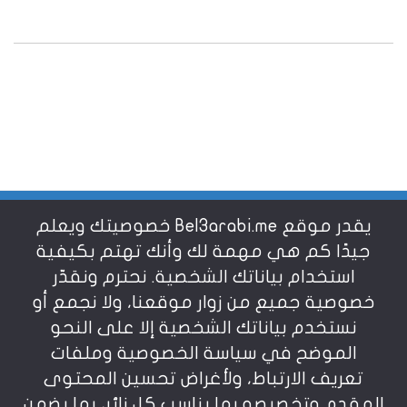
يقدر موقع Bel3arabi.me خصوصيتك ويعلم
شروط الاستخدام
جيدًا كم هي مهمة لك وأنك تهتم بكيفية
استخدام بياناتك الشخصية. نحترم ونقدّر
خصوصية جميع من زوار موقعنا، ولا نجمع أو
سياسة الخصوصية
نستخدم بياناتك الشخصية إلا على النحو
الموضح في سياسة الخصوصية وملفات
عن بالعربي
تعريف الارتباط، ولأغراض تحسين المحتوى
المقدم وتخصيصه بما يناسب كل زائر، بما يضمن