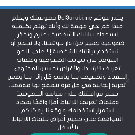
يقدر موقع Bel3arabi.me خصوصيتك ويعلم
شروط الاستخدام
جيدًا كم هي مهمة لك وأنك تهتم بكيفية
استخدام بياناتك الشخصية. نحترم ونقدّر
خصوصية جميع من زوار موقعنا، ولا نجمع أو
سياسة الخصوصية
نستخدم بياناتك الشخصية إلا على النحو
الموضح في سياسة الخصوصية وملفات
عن بالعربي
تعريف الارتباط، ولأغراض تحسين المحتوى
المقدم وتخصيصه بما يناسب كل زائر، بما يضمن
تجربة إيجابية في كل مرة تتصفح بها موقعنا.
تعتبر موافقتك على سياسة الخصوصية
وملفات تعريف الارتباط أمرًا واقعًا بمجرد
استمرار استخدامك موقعنا. يمكنكم
يمنع نسخ أو إعادة استخدام المواد المنشورة على
الموافقة على جميع أغراض ملفات الارتباط
موقعنا تحت طائلة المسؤولية، إن أي استخدام أو إعادة
نشر أو إجتزاء بدون اذن خطي مسبق يعد انتهاكاُ لشروط
بالأسفل.
الإستخدام المعرفة بوضوح في موقعنا. © bel3arabi.me