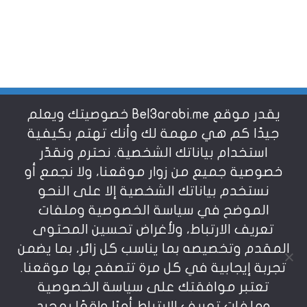
يقدر موقع Bel3arabi.me خصوصيتك ويعلم
شروط الاستخدام
جيدًا كم هي مهمة لك وأنك تهتم بكيفية
استخدام بياناتك الشخصية. نحترم ونقدّر
خصوصية جميع من زوار موقعنا، ولا نجمع أو
سياسة الخصوصية
نستخدم بياناتك الشخصية إلا على النحو
الموضح في سياسة الخصوصية وملفات
عن بالعربي
تعريف الارتباط، ولأغراض تحسين المحتوى
المقدم وتخصيصه بما يناسب كل زائر، بما يضمن
تجربة إيجابية في كل مرة تتصفح بها موقعنا.
تعتبر موافقتك على سياسة الخصوصية
وملفات تعريف الارتباط أمرًا واقعًا بمجرد