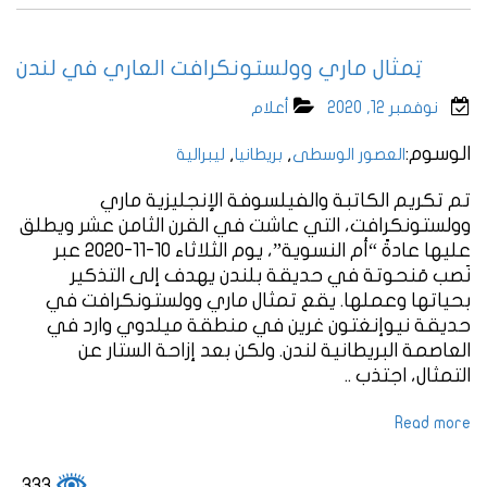
تِمثال ماري وولستونكرافت العاري في لندن
نوفمبر 12, 2020
أعلام
الوسوم:
,
,
العصور الوسطى
بريطانيا
ليبرالية
تم تكريم الكاتبة والفيلسوفة الإنجليزية ماري
وولستونكرافت، التي عاشت في القرن الثامن عشر ويطلق
عليها عادةً “أم النسوية”، يوم الثلاثاء 10-11-2020 عبر
نَصب مَنحوتة في حديقة بلندن يهدف إلى التذكير
بحياتها وعملها. يقع تمثال ماري وولستونكرافت في
حديقة نيوإنغتون غرين في منطقة ميلدوي وارد في
العاصمة البريطانية لندن. ولكن بعد إزاحة الستار عن
التمثال، اجتذب ..
Read more
333