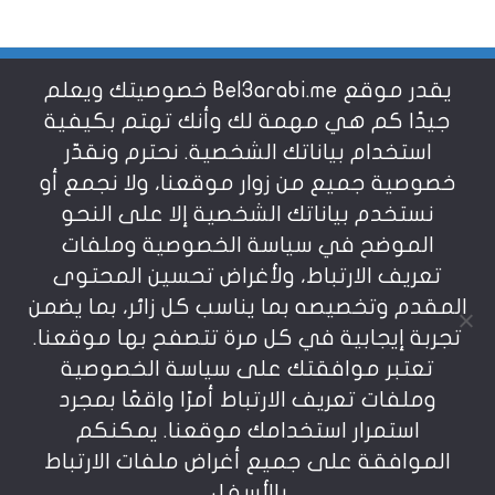
يقدر موقع Bel3arabi.me خصوصيتك ويعلم
شروط الاستخدام
جيدًا كم هي مهمة لك وأنك تهتم بكيفية
استخدام بياناتك الشخصية. نحترم ونقدّر
خصوصية جميع من زوار موقعنا، ولا نجمع أو
سياسة الخصوصية
نستخدم بياناتك الشخصية إلا على النحو
الموضح في سياسة الخصوصية وملفات
عن بالعربي
تعريف الارتباط، ولأغراض تحسين المحتوى
المقدم وتخصيصه بما يناسب كل زائر، بما يضمن
تجربة إيجابية في كل مرة تتصفح بها موقعنا.
تعتبر موافقتك على سياسة الخصوصية
وملفات تعريف الارتباط أمرًا واقعًا بمجرد
استمرار استخدامك موقعنا. يمكنكم
يمنع نسخ أو إعادة استخدام المواد المنشورة على
الموافقة على جميع أغراض ملفات الارتباط
موقعنا تحت طائلة المسؤولية، إن أي استخدام أو إعادة
نشر أو إجتزاء بدون اذن خطي مسبق يعد انتهاكاُ لشروط
بالأسفل.