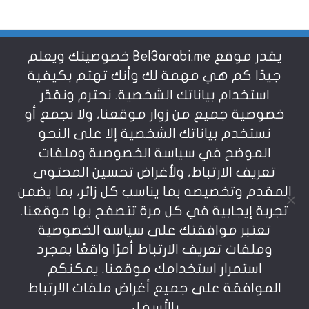
يقدر موقع Bel3arabi.me خصوصيتك ويعلم
شروط الاستخدام
جيدًا كم هي مهمة لك وأنك تهتم بكيفية
استخدام بياناتك الشخصية. نحترم ونقدّر
خصوصية جميع من زوار موقعنا، ولا نجمع أو
سياسة الخصوصية
نستخدم بياناتك الشخصية إلا على النحو
الموضح في سياسة الخصوصية وملفات
عن بالعربي
تعريف الارتباط، ولأغراض تحسين المحتوى
المقدم وتخصيصه بما يناسب كل زائر، بما يضمن
تجربة إيجابية في كل مرة تتصفح بها موقعنا.
تعتبر موافقتك على سياسة الخصوصية
وملفات تعريف الارتباط أمرًا واقعًا بمجرد
استمرار استخدامك موقعنا. يمكنكم
يمنع نسخ أو إعادة استخدام المواد المنشورة على
الموافقة على جميع أغراض ملفات الارتباط
موقعنا تحت طائلة المسؤولية، إن أي استخدام أو إعادة
نشر أو إجتزاء بدون اذن خطي مسبق يعد انتهاكاُ لشروط
بالأسفل.