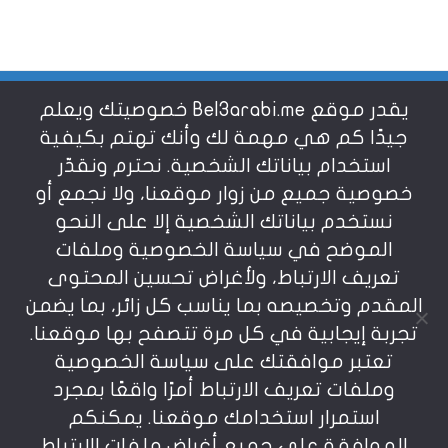
يقدر موقع Bel3arabi.me خصوصيتك ويعلم
شروط الاستخدام
جيدًا كم هي مهمة لك وأنك تهتم بكيفية
استخدام بياناتك الشخصية. نحترم ونقدّر
خصوصية جميع من زوار موقعنا، ولا نجمع أو
سياسة الخصوصية
نستخدم بياناتك الشخصية إلا على النحو
الموضح في سياسة الخصوصية وملفات
عن بالعربي
تعريف الارتباط، ولأغراض تحسين المحتوى
المقدم وتخصيصه بما يناسب كل زائر، بما يضمن
تجربة إيجابية في كل مرة تتصفح بها موقعنا.
تعتبر موافقتك على سياسة الخصوصية
وملفات تعريف الارتباط أمرًا واقعًا بمجرد
استمرار استخدامك موقعنا. يمكنكم
يمنع نسخ أو إعادة استخدام المواد المنشورة على
الموافقة على جميع أغراض ملفات الارتباط
موقعنا تحت طائلة المسؤولية، إن أي استخدام أو إعادة