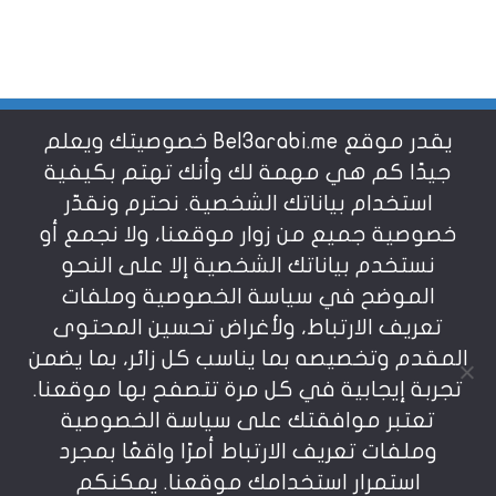
يقدر موقع Bel3arabi.me خصوصيتك ويعلم
شروط الاستخدام
جيدًا كم هي مهمة لك وأنك تهتم بكيفية
استخدام بياناتك الشخصية. نحترم ونقدّر
خصوصية جميع من زوار موقعنا، ولا نجمع أو
سياسة الخصوصية
نستخدم بياناتك الشخصية إلا على النحو
الموضح في سياسة الخصوصية وملفات
عن بالعربي
تعريف الارتباط، ولأغراض تحسين المحتوى
المقدم وتخصيصه بما يناسب كل زائر، بما يضمن
تجربة إيجابية في كل مرة تتصفح بها موقعنا.
تعتبر موافقتك على سياسة الخصوصية
وملفات تعريف الارتباط أمرًا واقعًا بمجرد
استمرار استخدامك موقعنا. يمكنكم
يمنع نسخ أو إعادة استخدام المواد المنشورة على