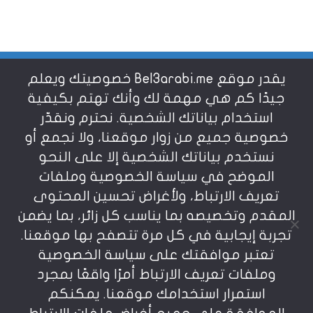
يقدر موقع Bel3arabi.me خصوصيتك ويعلم
شروط الاستخدام
جيدًا كم هي مهمة لك وأنك تهتم بكيفية
استخدام بياناتك الشخصية. نحترم ونقدّر
خصوصية جميع من زوار موقعنا، ولا نجمع أو
سياسة الخصوصية
نستخدم بياناتك الشخصية إلا على النحو
الموضح في سياسة الخصوصية وملفات
عن بالعربي
تعريف الارتباط، ولأغراض تحسين المحتوى
المقدم وتخصيصه بما يناسب كل زائر، بما يضمن
تجربة إيجابية في كل مرة تتصفح بها موقعنا.
تعتبر موافقتك على سياسة الخصوصية
وملفات تعريف الارتباط أمرًا واقعًا بمجرد
استمرار استخدامك موقعنا. يمكنكم
يمنع نسخ أو إعادة استخدام المواد المنشورة على