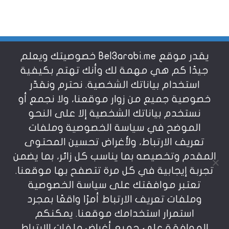
يقدر موقع Bel3arabi.me خصوصيتك ويعلم
شروط الاستخدام
جيدًا كم هي مهمة لك وأنك تهتم بكيفية
استخدام بياناتك الشخصية. نحترم ونقدّر
خصوصية جميع من زوار موقعنا، ولا نجمع أو
سياسة الخصوصية
نستخدم بياناتك الشخصية إلا على النحو
الموضح في سياسة الخصوصية وملفات
عن بالعربي
تعريف الارتباط، ولأغراض تحسين المحتوى
المقدم وتخصيصه بما يناسب كل زائر، بما يضمن
تجربة إيجابية في كل مرة تتصفح بها موقعنا.
تعتبر موافقتك على سياسة الخصوصية
وملفات تعريف الارتباط أمرًا واقعًا بمجرد
استمرار استخدامك موقعنا. يمكنكم
يمنع نسخ أو إعادة استخدام المواد المنشورة على
الموافقة على جميع أغراض ملفات الارتباط
موقعنا تحت طائلة المسؤولية، إن أي استخدام أو إعادة