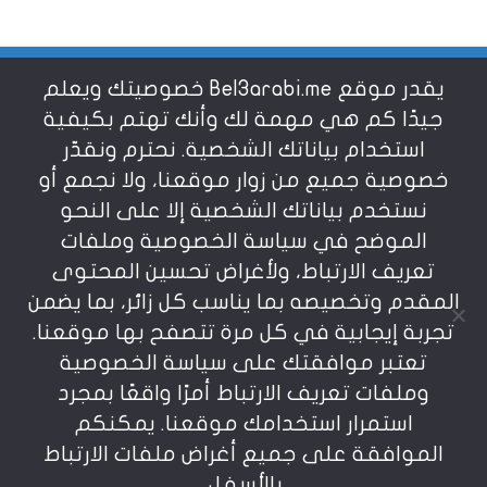
يقدر موقع Bel3arabi.me خصوصيتك ويعلم
شروط الاستخدام
جيدًا كم هي مهمة لك وأنك تهتم بكيفية
استخدام بياناتك الشخصية. نحترم ونقدّر
خصوصية جميع من زوار موقعنا، ولا نجمع أو
سياسة الخصوصية
نستخدم بياناتك الشخصية إلا على النحو
الموضح في سياسة الخصوصية وملفات
عن بالعربي
تعريف الارتباط، ولأغراض تحسين المحتوى
المقدم وتخصيصه بما يناسب كل زائر، بما يضمن
تجربة إيجابية في كل مرة تتصفح بها موقعنا.
تعتبر موافقتك على سياسة الخصوصية
وملفات تعريف الارتباط أمرًا واقعًا بمجرد
استمرار استخدامك موقعنا. يمكنكم
يمنع نسخ أو إعادة استخدام المواد المنشورة على
الموافقة على جميع أغراض ملفات الارتباط
موقعنا تحت طائلة المسؤولية، إن أي استخدام أو إعادة
نشر أو إجتزاء بدون اذن خطي مسبق يعد انتهاكاُ لشروط
بالأسفل.