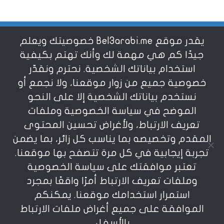
يقدر موقع Bel3arabi.me خصوصيتك ويعلم
شروط الاستخدام
جيدًا كم هي مهمة لك وأنك تهتم بكيفية
استخدام بياناتك الشخصية. نحترم ونقدّر
خصوصية جميع من زوار موقعنا، ولا نجمع أو
سياسة الخصوصية
نستخدم بياناتك الشخصية إلا على النحو
الموضح في سياسة الخصوصية وملفات
عن بالعربي
تعريف الارتباط، ولأغراض تحسين المحتوى
المقدم وتخصيصه بما يناسب كل زائر، بما يضمن
تجربة إيجابية في كل مرة تتصفح بها موقعنا.
تعتبر موافقتك على سياسة الخصوصية
وملفات تعريف الارتباط أمرًا واقعًا بمجرد
استمرار استخدامك موقعنا. يمكنكم
يمنع نسخ أو إعادة استخدام المواد المنشورة على
الموافقة على جميع أغراض ملفات الارتباط
موقعنا تحت طائلة المسؤولية، إن أي استخدام أو إعادة
نشر أو إجتزاء بدون اذن خطي مسبق يعد انتهاكاُ لشروط
بالأسفل.